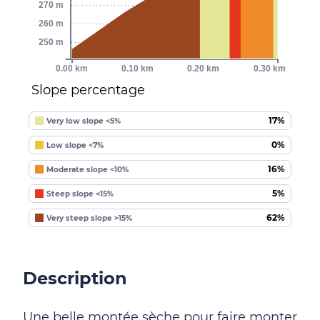
270 m
260 m
250 m
0.00 km
0.10 km
0.20 km
0.30 km
Slope percentage
17%
Very low slope <5%
0%
Low slope <7%
16%
Moderate slope <10%
5%
Steep slope <15%
62%
Very steep slope >15%
Description
Une belle montée sèche pour faire monter