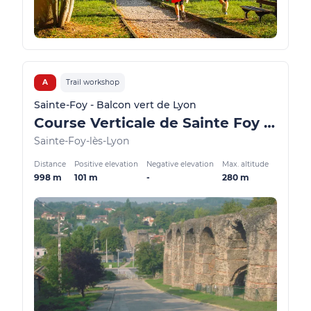
A
Trail workshop
Sainte-Foy - Balcon vert de Lyon
Course Verticale de Sainte Foy les Lyon
Sainte-Foy-lès-Lyon
Distance
Positive elevation
Negative elevation
Max. altitude
998 m
101 m
-
280 m