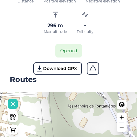
Distance
Positive elevation
Negative elevation
296 m
-
Max. altitude
Difficulty
Opened
Download GPX
Routes