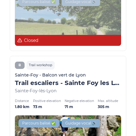
Parcours balisé ✅
Guidage vocal 🔊
Closed
B
Trail workshop
Sainte-Foy - Balcon vert de Lyon
Trail escaliers - Sainte Foy les Lyon
Sainte-Foy-lès-Lyon
Distance
Positive elevation
Negative elevation
Max. altitude
1.80 km
73 m
71 m
305 m
Parcours balisé ✅
Guidage vocal 🔊