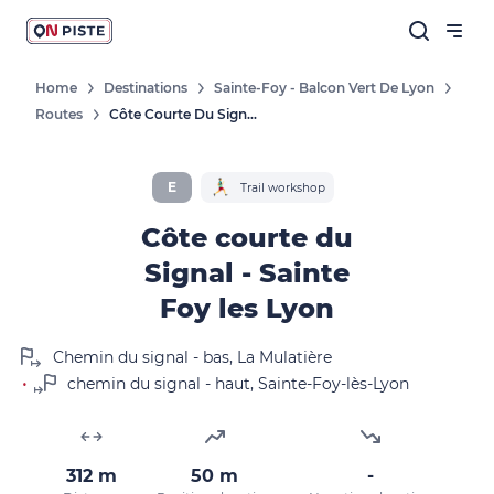
Home
Destinations
Sainte-Foy - Balcon Vert De Lyon
Routes
Côte Courte Du Signal - Sainte Foy Les Lyon
E
Trail workshop
Côte courte du
Signal - Sainte
Foy les Lyon
Chemin du signal - bas, La Mulatière
•
chemin du signal - haut, Sainte-Foy-lès-Lyon
312 m
50 m
-