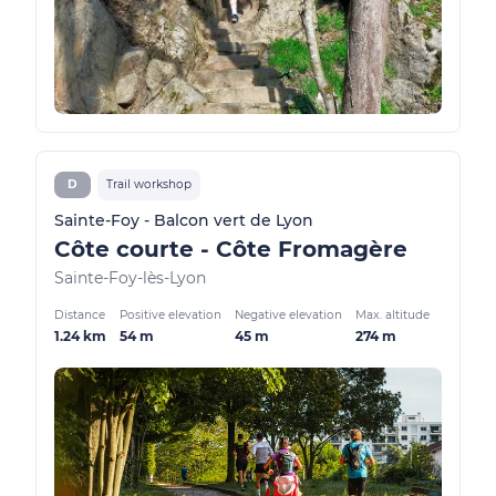
D
Trail workshop
Sainte-Foy - Balcon vert de Lyon
Côte courte - Côte Fromagère
Sainte-Foy-lès-Lyon
Distance
Positive elevation
Negative elevation
Max. altitude
1.24 km
54 m
45 m
274 m