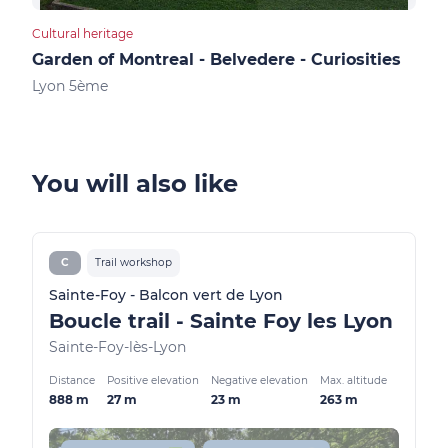
Cultural heritage
Cultu
Garden of Montreal - Belvedere - Curiosities
Hei
Lyon 5ème
Lyo
You will also like
C
Trail workshop
Sainte-Foy - Balcon vert de Lyon
Boucle trail - Sainte Foy les Lyon
Sainte-Foy-lès-Lyon
Distance
Positive elevation
Negative elevation
Max. altitude
888 m
27 m
23 m
263 m