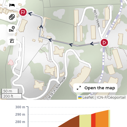
Open the map
50 m
200 ft
Leaflet
|
IGN-F/Géoportail
300 m
290 m
280 m