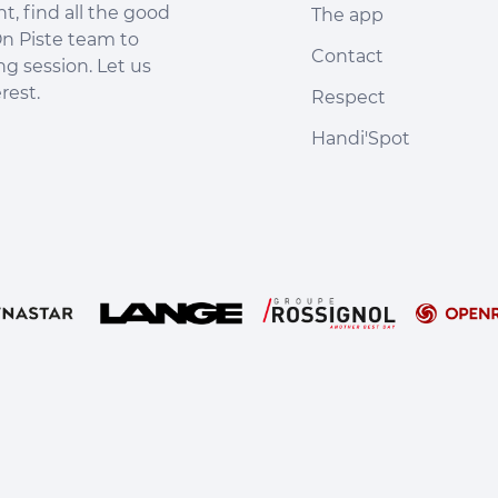
, find all the good
The app
n Piste team to
Contact
ng session. Let us
rest.
Respect
Handi'Spot
s Options
ètres de confidentialité, en garantissant la conformité avec le