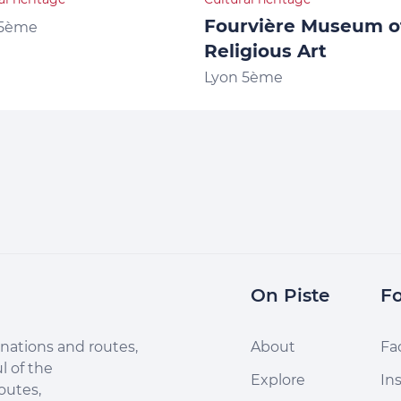
Fourvière Museum o
 5ème
Religious Art
Lyon 5ème
On Piste
Fo
nations and routes,
About
Fa
l of the
Explore
In
outes,