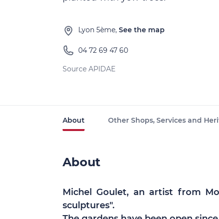
Lyon 5ème,
See the map
04 72 69 47 60
Source APIDAE
About
Other Shops, Services and Heri
About
Michel Goulet, an artist from M
sculptures".
The gardens have been open since