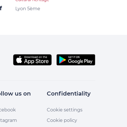
f
French and
Lyon 5ème
New Institu
Lyon 5ème
llow us on
Confidentiality
cebook
Cookie settings
stagram
Cookie policy