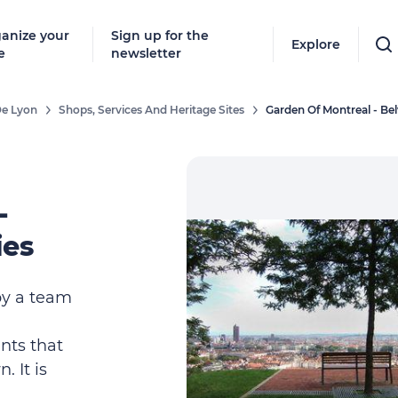
anize your
Sign up for the
Explore
e
newsletter
De Lyon
Shops, Services And Heritage Sites
Garden Of Montreal - Bel
-
ies
by a team
nts that
 It is