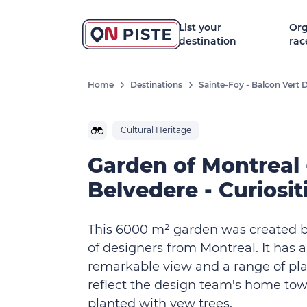
List your
Org
destination
rac
Home
Destinations
Sainte-Foy - Balcon Vert 
Cultural Heritage
Garden of Montreal 
Belvedere - Curiosit
This 6000 m² garden was created 
of designers from Montreal. It has a
remarkable view and a range of pla
reflect the design team's home town.
planted with yew trees.