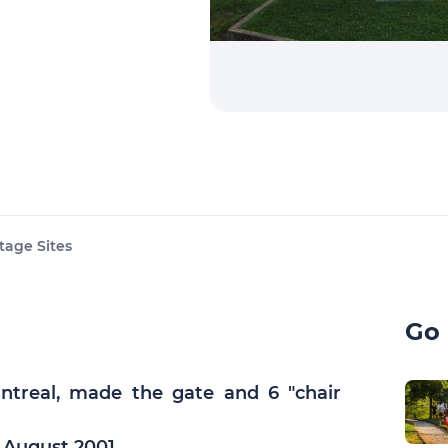
tage Sites
Go 
ontreal, made the gate and 6 "chair
 August 2001.