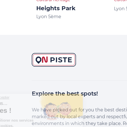
Heights Park
Lyon
Lyon 5ème
Explore the best spots!
Continuer sans accepter
Salut c'est nous...
les Cookies !
We have picked out for you the best desti
marked out by local experts and respectfu
Aidez-nous à améliorer nos services
environments in which they take place. R
en acceptant les cookies.