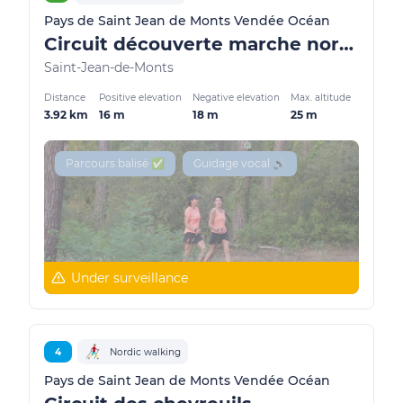
Pays de Saint Jean de Monts Vendée Océan
Circuit découverte marche nordique
Saint-Jean-de-Monts
Distance
Positive elevation
Negative elevation
Max. altitude
3.92 km
16 m
18 m
25 m
Parcours balisé ✅
Guidage vocal 🔊
Under surveillance
4
Nordic walking
Pays de Saint Jean de Monts Vendée Océan