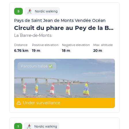
5
Nordic walking
Pays de Saint Jean de Monts Vendée Océan
Circuit du phare au Pey de la Blet
La Barre-de-Monts
Distance
Positive elevation
Negative elevation
Max. altitude
6.76 km
19 m
18 m
20 m
Parcours balisé ✅
Under surveillance
1
Nordic walking