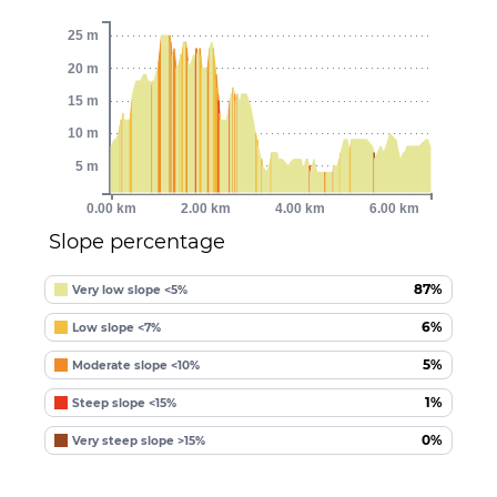
25 m
20 m
15 m
10 m
5 m
0.00 km
2.00 km
4.00 km
6.00 km
Slope percentage
87%
Very low slope <5%
6%
Low slope <7%
5%
Moderate slope <10%
1%
Steep slope <15%
0%
Very steep slope >15%