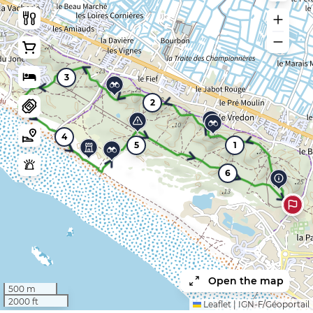
3
2
4
5
1
6
Open the map
500 m
2000 ft
Leaflet
|
IGN-F/Géoportail