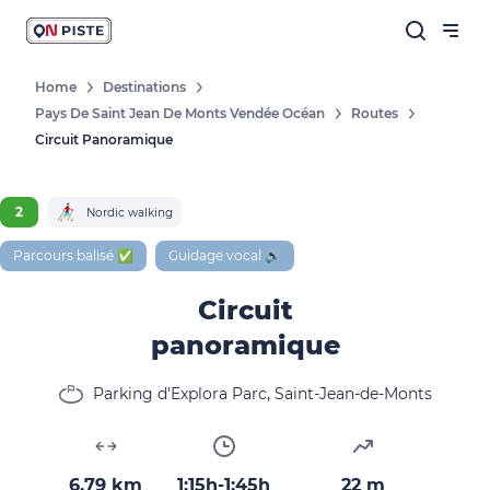
Home
Destinations
Pays De Saint Jean De Monts Vendée Océan
Routes
Circuit Panoramique
2
Nordic walking
Parcours balisé ✅
Guidage vocal 🔊
Circuit
panoramique
Parking d'Explora Parc, Saint-Jean-de-Monts
6.79 km
1:15h-1:45h
22 m