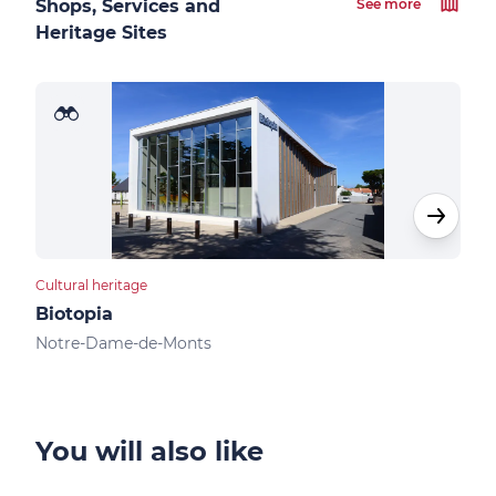
Shops, Services and
See more
Heritage Sites
Cultural heritage
Camp
Biotopia
Cam
Notre-Dame-de-Monts
Not
You will also like