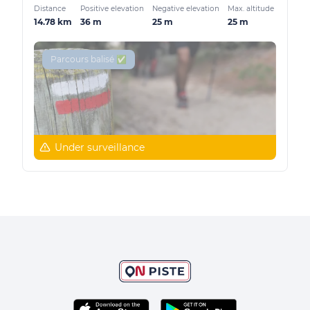
Distance
Positive elevation
Negative elevation
Max. altitude
14.78 km
36 m
25 m
25 m
Parcours balisé ✅
Under surveillance