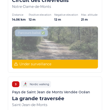
Circuit des chevreuils
Notre-Dame-de-Monts
Distance
Positive elevation
Negative elevation
Max. altitude
14.06 km
12 m
12 m
21 m
Parcours balisé ✅
Under surveillance
3
Nordic walking
Pays de Saint Jean de Monts Vendée Océan
La grande traversée
Saint-Jean-de-Monts