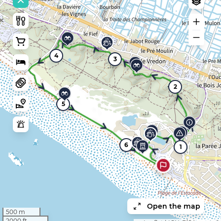
4
3
2
5
6
1
Open the map
500 m
2000 ft