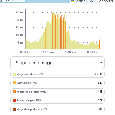
Leaflet
|
IGN-F/Géoportail
25 m
20 m
15 m
10 m
5 m
0.00 km
2.00 km
4.00 km
6.00 km
Slope percentage
89%
Very low slope <5%
6%
Low slope <7%
4%
Moderate slope <10%
1%
Steep slope <15%
0%
Very steep slope >15%