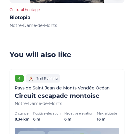
Cultural heritage
Camp
Biotopia
Cam
Notre-Dame-de-Monts
Not
You will also like
4
Trail Running
Pays de Saint Jean de Monts Vendée Océan
Circuit escapade montoise
Notre-Dame-de-Monts
Distance
Positive elevation
Negative elevation
Max. altitude
8.34 km
6 m
6 m
16 m