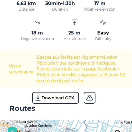
6.63 km
30min-1:30h
17 m
Distance
Duration
Positive elevation
18 m
25 m
Easy
Negative elevation
Max. altitude
Difficulty
L’accès aux forêts est réglementé selon
l’évolution des conditions climatiques.
Under
Suivez les arrêtés sur la page facebook «
surveillance
•
Préfet de la Vendée » Appelez le 18 ou le 112
en cas de départ de feu.
Download GPX
Routes