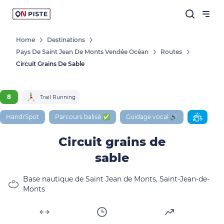
Home
Destinations
Pays De Saint Jean De Monts Vendée Océan
Routes
Circuit Grains De Sable
8
Trail Running
Handi'Spot
Parcours balisé ✅
Guidage vocal 🔊
Circuit grains de
sable
Base nautique de Saint Jean de Monts, Saint-Jean-de-
Monts