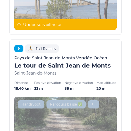
Under surveillance
9
Trail Running
Pays de Saint Jean de Monts Vendée Océan
Le tour de Saint Jean de Monts
Saint-Jean-de-Monts
Distance
Positive elevation
Negative elevation
Max. altitude
18.40 km
33 m
36 m
20 m
Handi'Spot
Parcours balisé ✅
+ 1