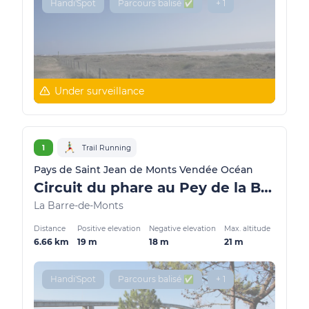
Handi'Spot
Parcours balisé ✅
+ 1
Under surveillance
1
Trail Running
Pays de Saint Jean de Monts Vendée Océan
Circuit du phare au Pey de la Blet
La Barre-de-Monts
Distance
Positive elevation
Negative elevation
Max. altitude
6.66 km
19 m
18 m
21 m
Handi'Spot
Parcours balisé ✅
+ 1