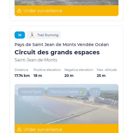
Under surveillance
10
Trail Running
Pays de Saint Jean de Monts Vendée Océan
Circuit des grands espaces
Saint-Jean-de-Monts
Distance
Positive elevation
Negative elevation
Max. altitude
17.74 km
18 m
20 m
25 m
Handi'Spot
Parcours balisé ✅
+ 1
Under surveillance