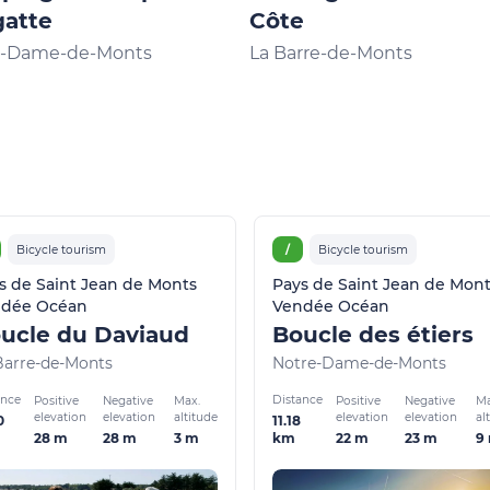
gatte
Côte
e-Dame-de-Monts
La Barre-de-Monts
Bicycle tourism
/
Bicycle tourism
s de Saint Jean de Monts
Pays de Saint Jean de Mon
dée Océan
Vendée Océan
ucle du Daviaud
Boucle des étiers
Barre-de-Monts
Notre-Dame-de-Monts
ance
Distance
Positive
Negative
Max.
Positive
Negative
Ma
elevation
elevation
altitude
elevation
elevation
al
0
11.18
28 m
28 m
3 m
22 m
23 m
9
km