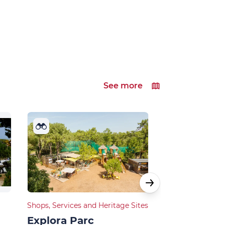
See more
Shops, Services and Heritage Sites
Shops, Services 
Explora Parc
Base Nauti