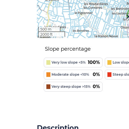
500 m
2000 ft
Slope percentage
100%
Very low slope <5%
Low slop
0%
Moderate slope <10%
Steep sl
0%
Very steep slope >15%
Description