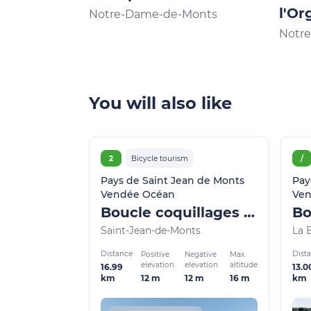
l'Or
Notre-Dame-de-Monts
Notr
You will also like
2
Bicycle tourism
/
Pays de Saint Jean de Monts
Pay
Vendée Océan
Ven
Boucle coquillages et pommes de pin
Bo
Saint-Jean-de-Monts
La 
Distance
Dist
Positive
Negative
Max.
elevation
elevation
altitude
16.99
13.0
12 m
12 m
16 m
km
km