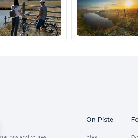
On Piste
Fo
nations and routes,
About
Fa