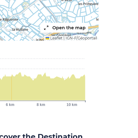
Open the map
Leaflet
|
IGN-F/Géoportail
6 km
8 km
10 km
cover the Destination