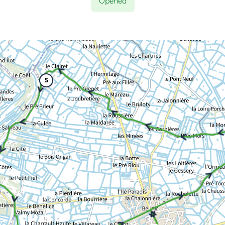
Opened
5