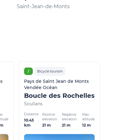
Saint Jean
Saint-Jean-de-Monts
Saint-Jean-de
/
Bicycle tourism
ts
Pays de Saint Jean de Monts
Vendée Océan
Boucle des Rochelles
Soullans
Distance
x.
Positive
Negative
Max.
titude
elevation
elevation
altitude
10.43
 m
21 m
21 m
12 m
km