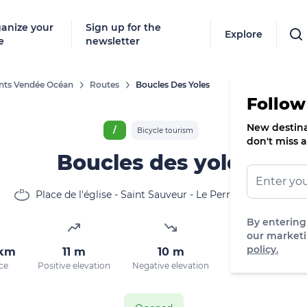
anize your
Sign up for the
Explore
e
newsletter
onts Vendée Océan
Routes
Boucles Des Yoles
Follow
New destinat
/
Bicycle tourism
don't miss a
Boucles des yoles
Place de l'église - Saint Sauveur - Le Perrier, Le Perrier
By entering
our marketi
policy.
 km
11 m
10 m
2 m
ce
Positive elevation
Negative elevation
Max. altitude