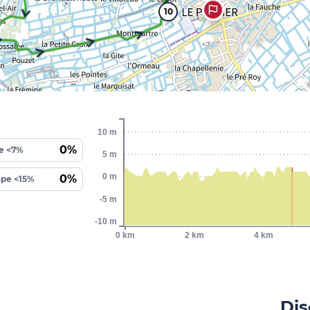
10
10 m
0%
e <7%
5 m
0 m
0%
ope <15%
-5 m
-10 m
0 km
2 km
4 km
Dis