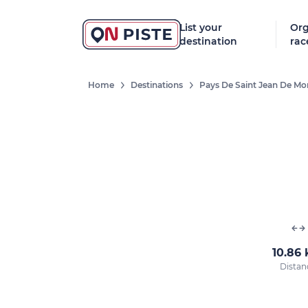
List your
Org
destination
rac
Home
Destinations
Pays De Saint Jean De M
10.86
Distan