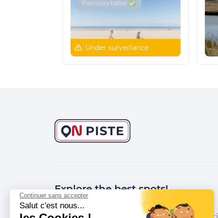
Parcours balisé ✅
Under surveillance
Explore the best spots!
Continuer sans accepter
Salut c'est nous...
les Cookies !
We have picked out for you the best desti