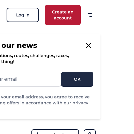
Create an
Log in
account
 our news
ions, routes, challenges, races,
 thing!
OK
 your email address, you agree to receive
ng offers in accordance with our
privacy
Easy
Difficulty