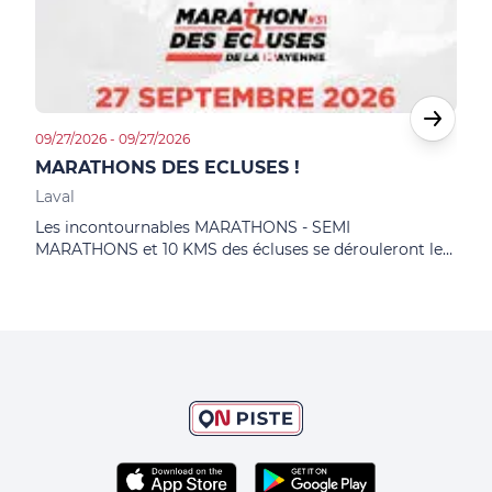
09/27/2026 - 09/27/2026
10/02
MARATHONS DES ECLUSES !
LAV
Laval
Lava
Les incontournables MARATHONS - SEMI
10èm
MARATHONS et 10 KMS des écluses se dérouleront le
revi
dimanche 27 septembre 2026 !
les 
les i