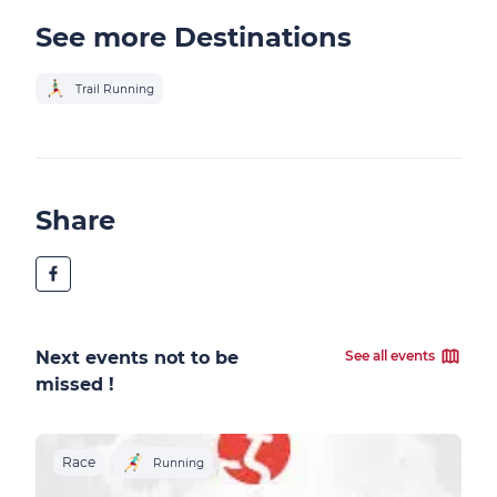
See more Destinations
Trail Running
Share
Next events not to be
See all events
missed !
Race
R
Running