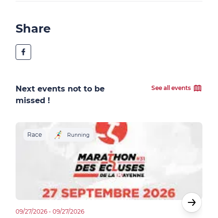
Share
Next events not to be
See all events
missed !
Race
R
Running
09/27/2026 - 09/27/2026
10/02