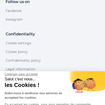
Follow us on
Facebook
Instagram
Confidentiality
Cookie settings
Cookie policy
Confidentiality policy
Legal information
Continuer sans accepter
Conditions of use
Salut c'est nous...
les Cookies !
Our partners
Aidez-nous à améliorer nos services en
acceptant les cookies.
En acceptant les cookies, vous nous permettez de comprendre