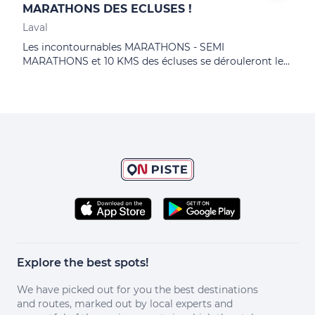
MARATHONS DES ECLUSES !
LAV
Laval
Lava
Les incontournables MARATHONS - SEMI
10èm
MARATHONS et 10 KMS des écluses se dérouleront le
revi
dimanche 27 septembre 2026 !
les 
les i
Explore the best spots!
We have picked out for you the best destinations
and routes, marked out by local experts and