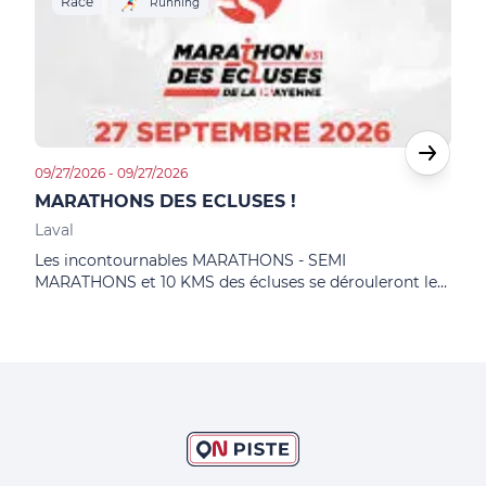
Race
R
Running
09/27/2026 - 09/27/2026
10/11
MARATHONS DES ECLUSES !
L'U
Laval
May
Les incontournables MARATHONS - SEMI
Un u
MARATHONS et 10 KMS des écluses se dérouleront le
chem
dimanche 27 septembre 2026 !
cour
ou e