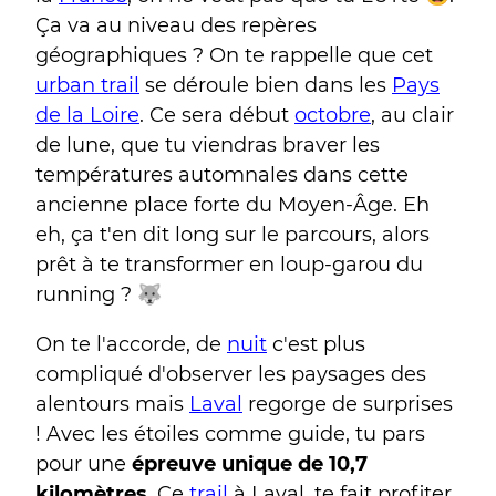
Ça va au niveau des repères
géographiques ? On te rappelle que cet
urban trail
se déroule bien dans les
Pays
de la Loire
. Ce sera début
octobre
, au clair
de lune, que tu viendras braver les
températures automnales dans cette
ancienne place forte du Moyen-Âge. Eh
eh, ça t'en dit long sur le parcours, alors
prêt à te transformer en loup-garou du
running ? 🐺
On te l'accorde, de
nuit
c'est plus
compliqué d'observer les paysages des
alentours mais
Laval
regorge de surprises
! Avec les étoiles comme guide, tu pars
pour une
épreuve unique de
10,7
kilomètres
. Ce
trail
à Laval, te fait profiter