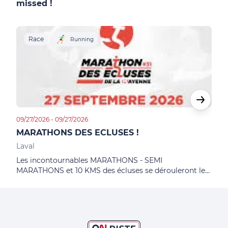
missed !
Race
R
Running
09/27/2026 - 09/27/2026
10/02
MARATHONS DES ECLUSES !
LAV
Laval
Lava
Les incontournables MARATHONS - SEMI
10èm
MARATHONS et 10 KMS des écluses se dérouleront le
revi
dimanche 27 septembre 2026 !
les 
les i