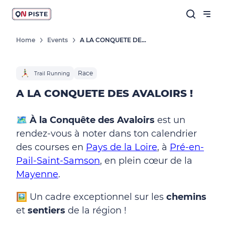
Home
Events
A LA CONQUETE DES AVALOIRS !
Race
Trail Running
A LA CONQUETE DES AVALOIRS !
🗺️
À la Conquête des Avaloirs
est un
rendez-vous à noter dans ton calendrier
des courses en
Pays de la Loire
, à
Pré-en-
Pail-Saint-Samson
, en plein cœur de la
Mayenne
.
🖼️ Un cadre exceptionnel sur les
chemins
et
sentiers
de la région !