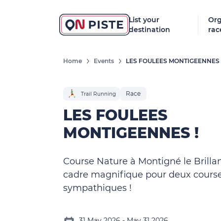
List your
Org
destination
rac
Home
Events
LES FOULEES MONTIGEENNES 
Race
Trail Running
LES FOULEES
MONTIGEENNES !
Course Nature à Montigné le Brillan
cadre magnifique pour deux cours
sympathiques !
31 May 2026 - May 31 2026