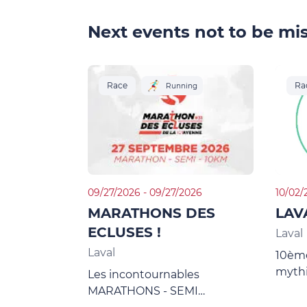
Next events not to be mis
Race
Ra
Running
09/27/2026 - 09/27/2026
10/02/
MARATHONS DES
LAV
ECLUSES !
Laval
Laval
10ème
mythi
Les incontournables
cette
MARATHONS - SEMI
surpri