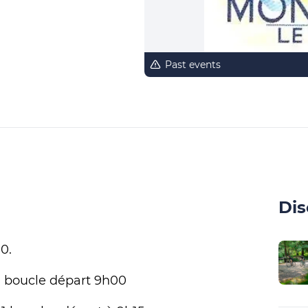
Past events
Dis
0.
1 boucle départ 9h00