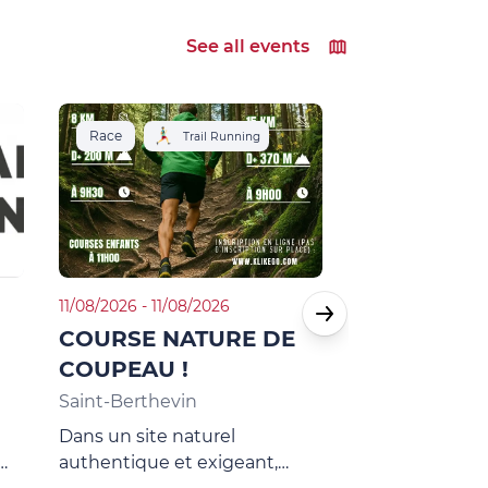
See all events
Race
Race
Trail Running
T
11/08/2026 - 11/08/2026
11/14/2026 - 11/14
COURSE NATURE DE
LA
COUPEAU !
CAPELLOM
!
Saint-Berthevin
Montsûrs
Dans un site naturel
La CapelloMont
authentique et exigeant,
une manifestat