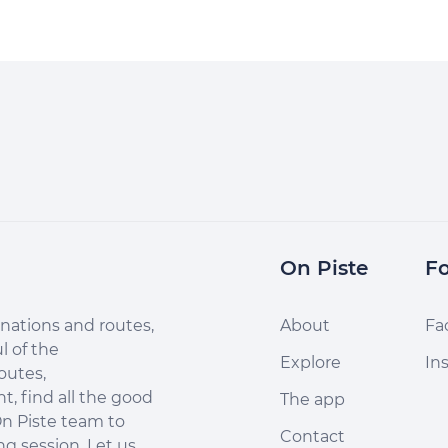
chemin de halage de
seaux sociaux... et soyez
Mayenne à Daon ! Une vrai
pour les inscriptions !
course contre soit... Un défi
unique à réaliser en solo ou
en équipe !
On Piste
Fo
nations and routes,
About
Fa
l of the
Explore
In
outes,
, find all the good
The app
n Piste team to
Contact
ng session. Let us