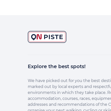
MARATHONS et 10 KMS des
les ré
écluses se dérouleront le
prêts 
dimanche 27 septembre 2026
!
Explore the best spots!
We have picked out for you the best desti
marked out by local experts and respectfu
environments in which they take place. R
accommodation, courses, races, equipment
addresses and recommendations of the O
organise your next walking, cycling or skii