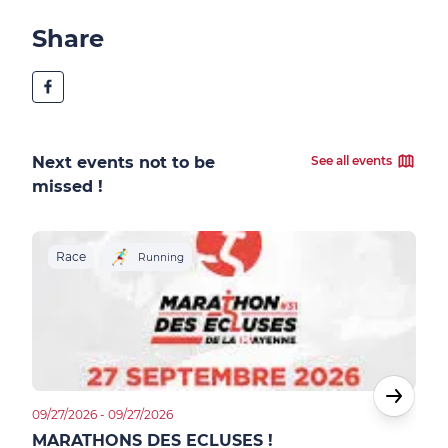
Share
Next events not to be
See all events
missed !
Race
R
Running
09/27/2026 - 09/27/2026
10/02
MARATHONS DES ECLUSES !
LAV