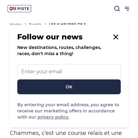
Home
Events
LES 6 HEURES DE SAINTE SUZANNE !
Follow our news
Race
Trail Running
New destinations, routes, challenges,
races, don't miss a thing!
LES 6 HEURES DE SAINTE SUZANNE
!
Une manifestation sportive mais aussi
OK
une journée festive avec animations,
dans le magnifique site classé de
By entering your email address, you agree to
Sainte‑Suzanne.
receive our marketing offers in accordance
with our
privacy policy.
Les 6 heures de Sainte-Suzanne-et-
Chammes, c’est une course relais et une