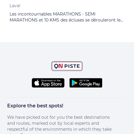
Laval
Lava
Les incontournables MARATHONS - SEMI
10èm
MARATHONS et 10 KMS des écluses se dérouleront le
revi
dimanche 27 septembre 2026 !
les 
les i
Explore the best spots!
We have picked out for you the best destinations
and routes, marked out by local experts and
respectful of the environments in which they take