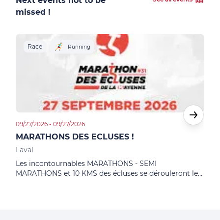
Next events not to be
missed !
Race
R
Running
09/27/2026 - 09/27/2026
10/02
MARATHONS DES ECLUSES !
LAV
Laval
Lava
Les incontournables MARATHONS - SEMI
10èm
MARATHONS et 10 KMS des écluses se dérouleront le
revi
dimanche 27 septembre 2026 !
les 
les i