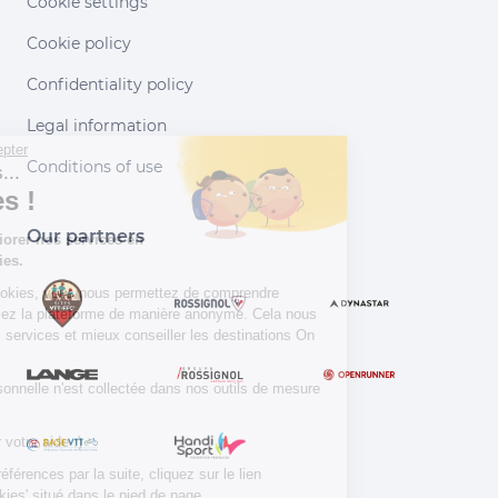
Cookie settings
Cookie policy
Confidentiality policy
Legal information
Continuer sans accepter
Conditions of use
Salut c'est nous...
les Cookies !
Our partners
Aidez-nous à améliorer nos services en
acceptant les cookies.
En acceptant les cookies, vous nous permettez de comprendre
comment vous utilisez la plateforme de manière anonyme. Cela nous
aide à améliorer nos services et mieux conseiller les destinations On
Piste !
Aucune donnée personnelle n'est collectée dans nos outils de mesure
d'audience.
Merci d’avance pour votre aide :)
Pour modifier vos préférences par la suite, cliquez sur le lien
'Préférences de cookies' situé dans le pied de page.