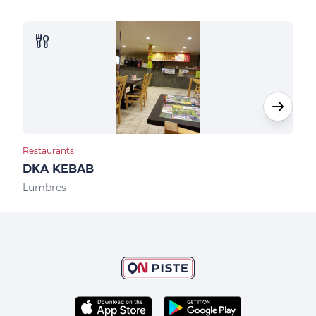
Restaurants
Bar
DKA KEBAB
Le 
Lumbres
Sen