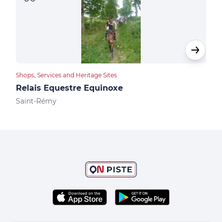
Shops, Services and Heritage Sites
Cultu
Relais Equestre Equinoxe
Géo
Sèv
Saint-Rémy
Cha