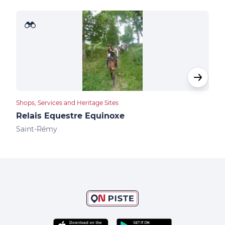
Shops, Services and Heritage Sites
Cultu
Relais Equestre Equinoxe
Géo
Sèv
Saint-Rémy
Cha