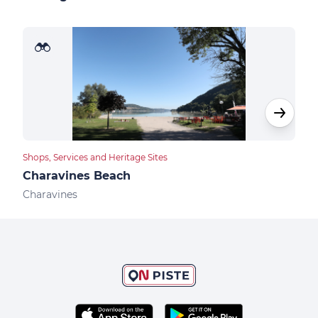
Shops, Services and Heritage Sites
Bike 
Charavines Beach
Nat
Charavines
Char