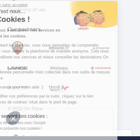
Continuer sans accepter
Conditions of use
Salut c'est nous...
les Cookies !
Our partners
Aidez-nous à améliorer nos services en
acceptant les cookies.
En acceptant les cookies, vous nous permettez de comprendre
comment vous utilisez la plateforme de manière anonyme. Cela nous
aide à améliorer nos services et mieux conseiller les destinations On
Piste !
Aucune donnée personnelle n'est collectée dans nos outils de mesure
d'audience.
Merci d’avance pour votre aide :)
Pour modifier vos préférences par la suite, cliquez sur le lien
'Préférences de cookies' situé dans le pied de page.
© 2022 On Piste
À quoi servent ces cookies :
v. 1.45.0
Partage de données avec Google
On vous présente nos cookies !
English