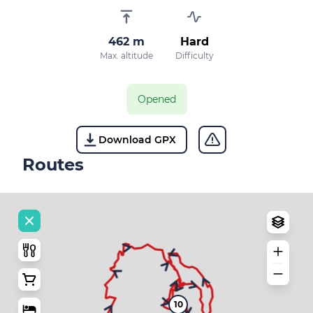
462 m
Hard
Max. altitude
Difficulty
Opened
Download GPX
Routes
10