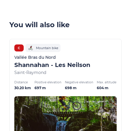
You will also like
C
Mountain bike
Vallée Bras du Nord
Shannahan - Les Neilson
Saint-Raymond
Distance
Positive elevation
Negative elevation
Max. altitude
30.20 km
697 m
698 m
604 m