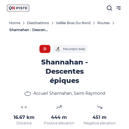
Home
Destinations
Vallée Bras Du Nord
Routes
Shannahan - Descentes Épiques
D
Mountain bike
Shannahan -
Descentes
épiques
Accueil Shannahan, Saint-Raymond
16.67 km
444 m
451 m
Distance
Positive elevation
Negative elevation