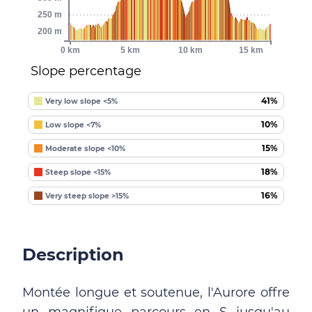
250 m
200 m
0 km
5 km
10 km
15 km
Slope percentage
41%
Very low slope <5%
10%
Low slope <7%
15%
Moderate slope <10%
18%
Steep slope <15%
16%
Very steep slope >15%
Description
Montée longue et soutenue, l'Aurore offre