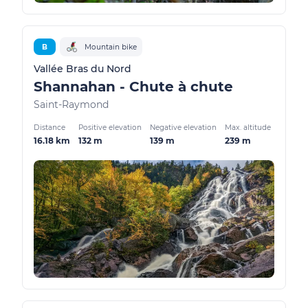
B
Mountain bike
Vallée Bras du Nord
Shannahan - Chute à chute
Saint-Raymond
Distance
Positive elevation
Negative elevation
Max. altitude
16.18 km
132 m
139 m
239 m