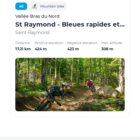
40
Mountain bike
Vallée Bras du Nord
St Raymond - Bleues rapides et fluides
Saint-Raymond
Distance
Positive elevation
Negative elevation
Max. altitude
17.21 km
424 m
423 m
308 m