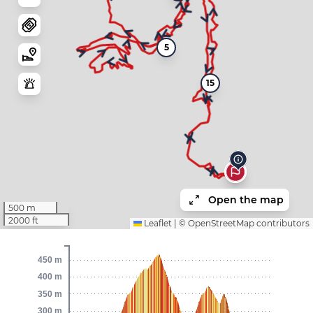
5
15
Open the map
500 m
2000 ft
Leaflet
|
©
OpenStreetMap
contributors
450 m
400 m
350 m
300 m