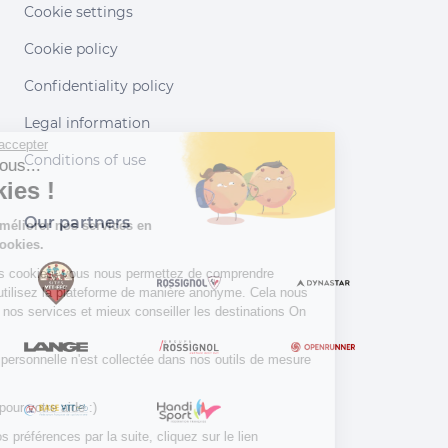
Cookie settings
Cookie policy
Confidentiality policy
Legal information
Continuer sans accepter
Conditions of use
Salut c'est nous...
les Cookies !
Our partners
Aidez-nous à améliorer nos services en
acceptant les cookies.
En acceptant les cookies, vous nous permettez de comprendre
comment vous utilisez la plateforme de manière anonyme. Cela nous
aide à améliorer nos services et mieux conseiller les destinations On
Piste !
Aucune donnée personnelle n'est collectée dans nos outils de mesure
d'audience.
Merci d’avance pour votre aide :)
Pour modifier vos préférences par la suite, cliquez sur le lien