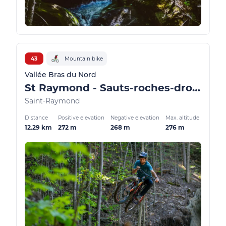
43
Mountain bike
Vallée Bras du Nord
St Raymond - Sauts-roches-drops
Saint-Raymond
Distance
Positive elevation
Negative elevation
Max. altitude
12.29 km
272 m
268 m
276 m