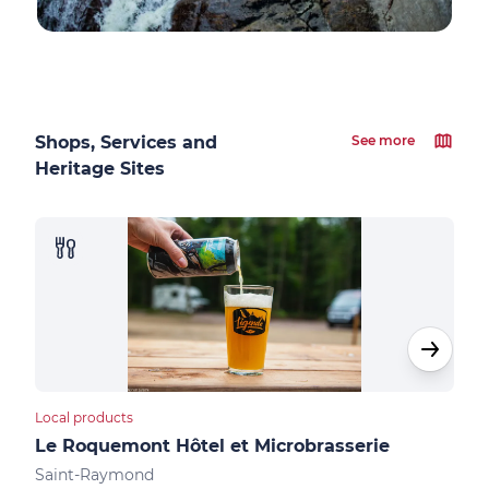
Shops, Services and
See more
Heritage Sites
Local products
Hote
Le Roquemont Hôtel et Microbrasserie
Le 
Saint-Raymond
Sai