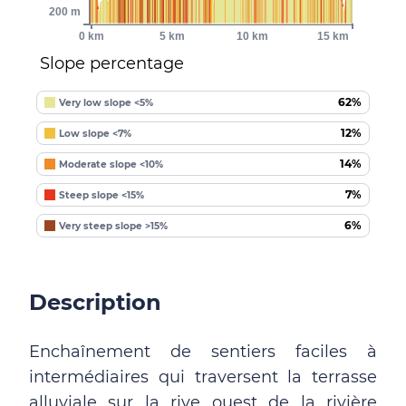
200 m
0 km
5 km
10 km
15 km
Slope percentage
62%
Very low slope <5%
12%
Low slope <7%
14%
Moderate slope <10%
7%
Steep slope <15%
6%
Very steep slope >15%
Description
Enchaînement de sentiers faciles à
intermédiaires qui traversent la terrasse
alluviale sur la rive ouest de la rivière