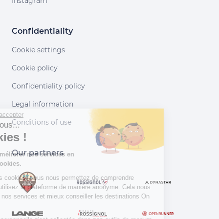
Instagram
Confidentiality
Cookie settings
Cookie policy
Confidentiality policy
Legal information
Continuer sans accepter
Conditions of use
Salut c'est nous...
les Cookies !
Our partners
Aidez-nous à améliorer nos services en
acceptant les cookies.
En acceptant les cookies, vous nous permettez de comprendre
comment vous utilisez la plateforme de manière anonyme. Cela nous
aide à améliorer nos services et mieux conseiller les destinations On
Piste !