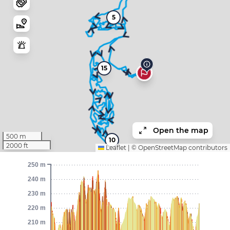
5
15
Open the map
500 m
10
2000 ft
Leaflet
|
©
OpenStreetMap
contributors
250 m
240 m
230 m
220 m
210 m