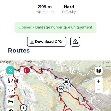
2199 m
Hard
Max. altitude
Difficulty
Opened
•
Balisage numérique uniquement
Download GPX
Routes
35
30
5