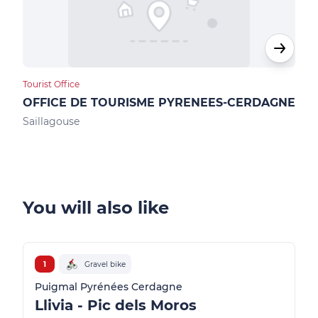
Tourist Office
Loca
OFFICE DE TOURISME PYRENEES-CERDAGNE
Max
Saillagouse
Ur
You will also like
1
Gravel bike
Puigmal Pyrénées Cerdagne
Llivia - Pic dels Moros