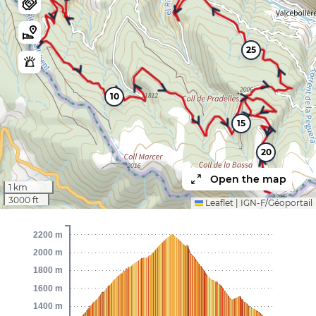
25
10
15
20
Open the map
1 km
3000 ft
Leaflet
|
IGN-F/Géoportail
2200 m
2000 m
1800 m
1600 m
1400 m