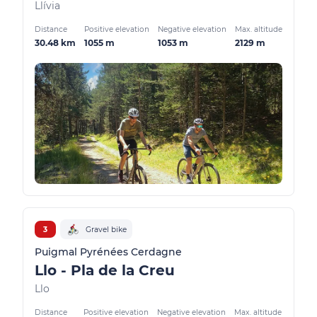
Llívia
Distance
Positive elevation
Negative elevation
Max. altitude
30.48 km
1055 m
1053 m
2129 m
3
Gravel bike
Puigmal Pyrénées Cerdagne
Llo - Pla de la Creu
Llo
Distance
Positive elevation
Negative elevation
Max. altitude