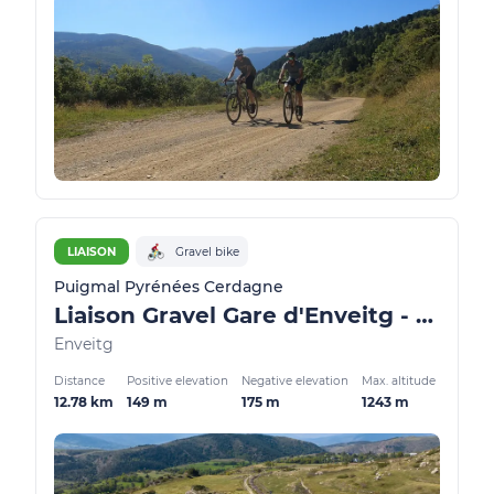
LIAISON
Gravel bike
Puigmal Pyrénées Cerdagne
Liaison Gravel Gare d'Enveitg - Llivia
Enveitg
Distance
Positive elevation
Negative elevation
Max. altitude
12.78 km
149 m
175 m
1243 m