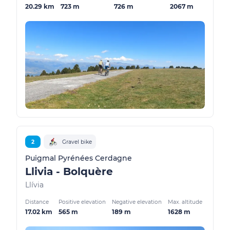
20.29 km
723 m
726 m
2067 m
2
Gravel bike
Puigmal Pyrénées Cerdagne
Llivia - Bolquère
Llívia
Distance
Positive elevation
Negative elevation
Max. altitude
17.02 km
565 m
189 m
1628 m