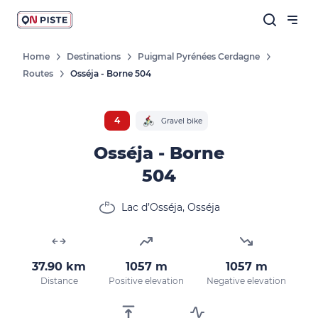
Home
Destinations
Puigmal Pyrénées Cerdagne
Routes
Osséja - Borne 504
4
Gravel bike
Osséja - Borne
504
Lac d’Osséja, Osséja
37.90 km
1057 m
1057 m
Distance
Positive elevation
Negative elevation