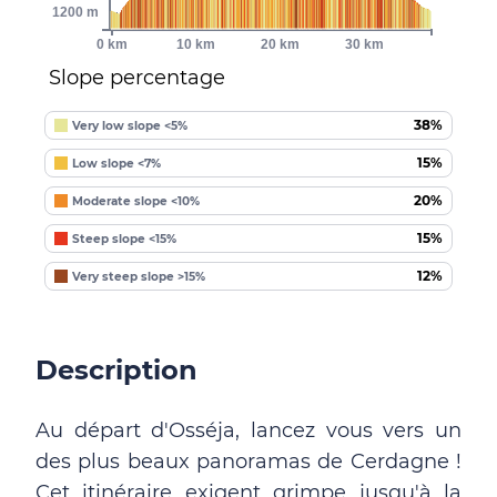
1200 m
0 km
10 km
20 km
30 km
Slope percentage
38%
Very low slope <5%
15%
Low slope <7%
20%
Moderate slope <10%
15%
Steep slope <15%
12%
Very steep slope >15%
Description
Au départ d'Osséja, lancez vous vers un
des plus beaux panoramas de Cerdagne !
Cet itinéraire exigent grimpe jusqu'à la