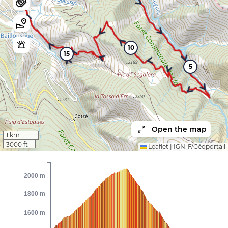
10
15
5
Open the map
1 km
3000 ft
Leaflet
|
IGN-F/Géoportail
2000 m
1800 m
1600 m