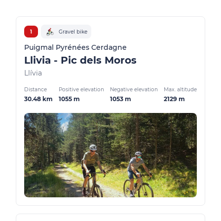
1
Gravel bike
Puigmal Pyrénées Cerdagne
Llivia - Pic dels Moros
Llívia
Distance
Positive elevation
Negative elevation
Max. altitude
30.48 km
1055 m
1053 m
2129 m