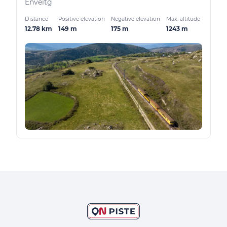
Enveitg
Distance
Positive elevation
Negative elevation
Max. altitude
12.78 km
149 m
175 m
1243 m