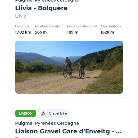
Puigmal Pyrénées Cerdagne
Llivia - Bolquère
Llívia
Distance
Positive elevation
Negative elevation
Max. altitude
17.02 km
565 m
189 m
1628 m
LIAISON
Gravel bike
Puigmal Pyrénées Cerdagne
Liaison Gravel Gare d'Enveitg - Llivia