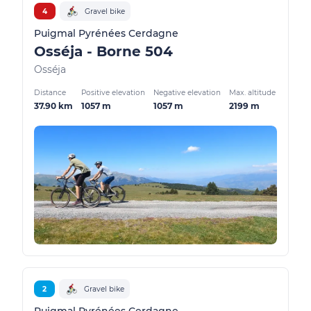
4
Gravel bike
Puigmal Pyrénées Cerdagne
Osséja - Borne 504
Osséja
Distance
Positive elevation
Negative elevation
Max. altitude
37.90 km
1057 m
1057 m
2199 m
2
Gravel bike