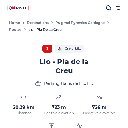
Home
Destinations
Puigmal Pyrénées Cerdagne
Routes
Llo - Pla De La Creu
3
Gravel bike
Llo - Pla de la
Creu
Parking Bains de Llo, Llo
20.29 km
723 m
726 m
Distance
Positive elevation
Negative elevation