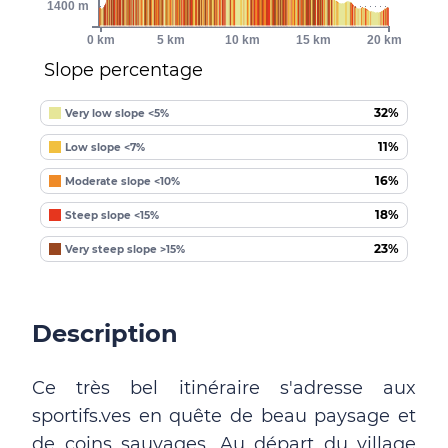
1400 m
0 km
5 km
10 km
15 km
20 km
Slope percentage
32%
Very low slope <5%
11%
Low slope <7%
16%
Moderate slope <10%
18%
Steep slope <15%
23%
Very steep slope >15%
Description
Ce très bel itinéraire s'adresse aux
sportifs.ves en quête de beau paysage et
de coins sauvages. Au départ du village