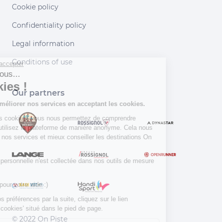
Cookie policy
Confidentiality policy
Legal information
Conditions of use
Continuer sans accepter
Salut c'est nous...
les Cookies !
Our partners
Aidez-nous à améliorer nos services en acceptant les cookies.
En acceptant les cookies, vous nous permettez de comprendre
comment vous utilisez la plateforme de manière anonyme. Cela nous
aide à améliorer nos services et mieux conseiller les destinations On
Piste !
Aucune donnée personnelle n'est collectée dans nos outils de mesure
d'audience.
Merci d’avance pour votre aide :)
Pour modifier vos préférences par la suite, cliquez sur le lien
'Préférences de cookies' situé dans le pied de page.
© 2022 On Piste