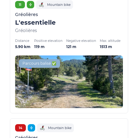
11
Mountain bike
Gréolières
L'essentielle
Gréolières
Distance
Positive elevation
Negative elevation
Max. altitude
5.90 km
119 m
121 m
1513 m
Parcours balisé ✅
14
Mountain bike
Gréolières