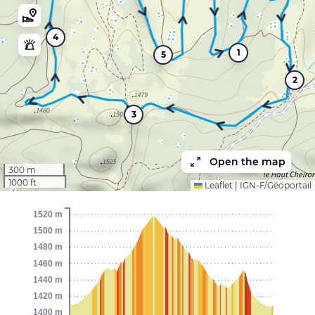
4
1
5
2
3
Open the map
300 m
1000 ft
Leaflet
|
IGN-F/Géoportail
1520 m
1500 m
1480 m
1460 m
1440 m
1420 m
1400 m