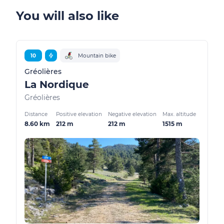
You will also like
10
Mountain bike
Gréolières
La Nordique
Gréolières
Distance
Positive elevation
Negative elevation
Max. altitude
8.60 km
212 m
212 m
1515 m