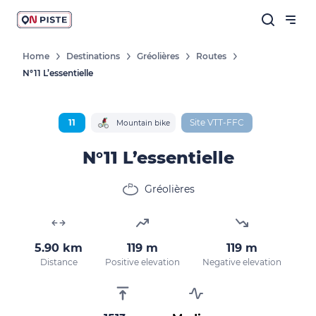
Home
Destinations
Gréolières
Routes
N°11 L’essentielle
11
Site VTT-FFC
Mountain bike
N°11 L’essentielle
Gréolières
5.90 km
119 m
119 m
Distance
Positive elevation
Negative elevation