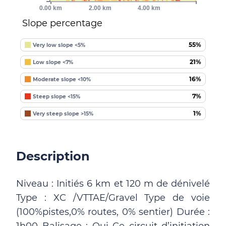
0.00 km
2.00 km
4.00 km
Slope percentage
55%
Very low slope <5%
21%
Low slope <7%
16%
Moderate slope <10%
7%
Steep slope <15%
1%
Very steep slope >15%
Description
Niveau : Initiés 6 km et 120 m de dénivelé
Type : XC /VTTAE/Gravel Type de voie
(100%pistes,0% routes, 0% sentier) Durée :