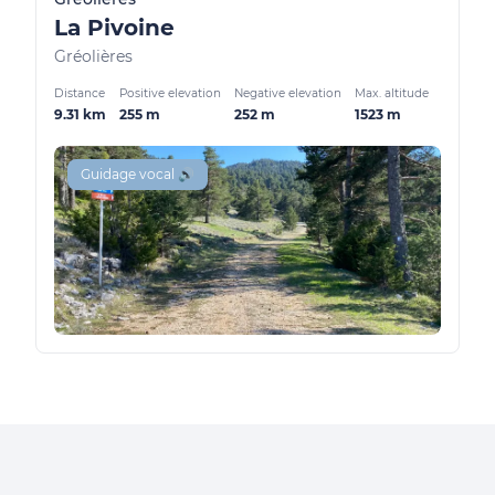
La Pivoine
Gréolières
Distance
Positive elevation
Negative elevation
Max. altitude
9.31 km
255 m
252 m
1523 m
Guidage vocal 🔊