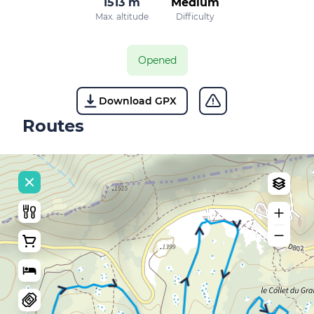
1513 m
Medium
Max. altitude
Difficulty
Opened
Download GPX
Routes