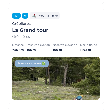
13
Mountain bike
Gréolières
La Grand tour
Gréolières
Distance
Positive elevation
Negative elevation
Max. altitude
7.55 km
165 m
160 m
1492 m
Parcours balisé ✅