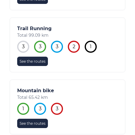
Trail Running
Total 99.09 km
3
3
3
2
1
See the routes
Mountain bike
Total 65.42 km
1
3
3
See the routes