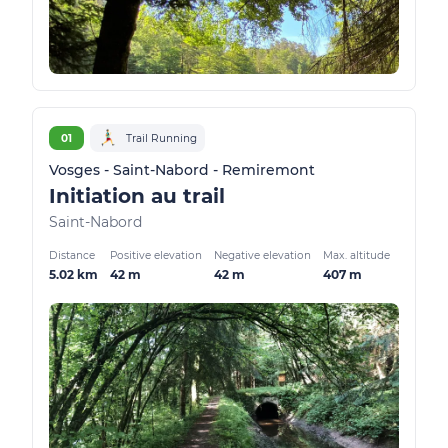
01
Trail Running
Vosges - Saint-Nabord - Remiremont
Initiation au trail
Saint-Nabord
Distance
Positive elevation
Negative elevation
Max. altitude
5.02 km
42 m
42 m
407 m