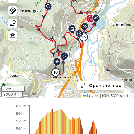
15
10
Open the map
1 km
3000 ft
Leaflet
|
IGN-F/Géoportail
650 m
600 m
550 m
500 m