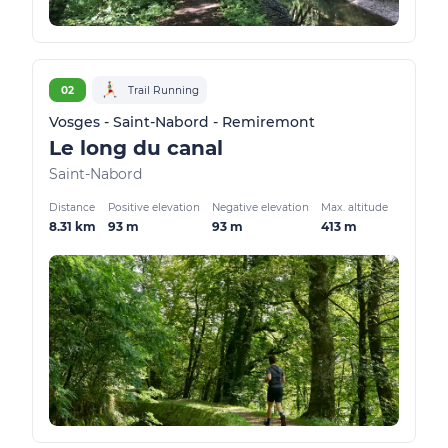
02
Trail Running
Vosges - Saint-Nabord - Remiremont
Le long du canal
Saint-Nabord
Distance
Positive elevation
Negative elevation
Max. altitude
8.31 km
93 m
93 m
413 m