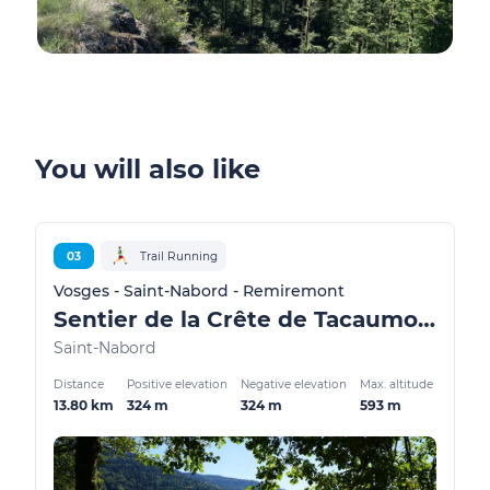
You will also like
03
Trail Running
Vosges - Saint-Nabord - Remiremont
Sentier de la Crête de Tacaumont
Saint-Nabord
Distance
Positive elevation
Negative elevation
Max. altitude
13.80 km
324 m
324 m
593 m