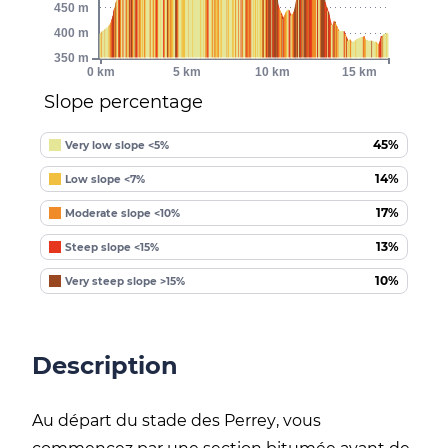
450 m
400 m
350 m
0 km
5 km
10 km
15 km
Slope percentage
45%
Very low slope <5%
14%
Low slope <7%
17%
Moderate slope <10%
13%
Steep slope <15%
10%
Very steep slope >15%
Description
Au départ du stade des
Perrey
, vous