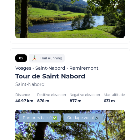
05
Trail Running
Vosges - Saint-Nabord - Remiremont
Tour de Saint Nabord
Saint-Nabord
Distance
Positive elevation
Negative elevation
Max. altitude
46.97 km
876 m
877 m
631 m
Parcours balisé ✅
Guidage vocal 🔊