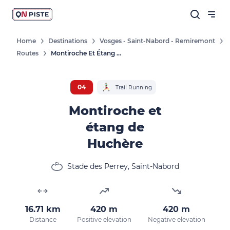
Home
Destinations
Vosges - Saint-Nabord - Remiremont
Routes
Montiroche Et Étang De Huchère
04
Trail Running
Montiroche et
étang de
Huchère
Stade des Perrey, Saint-Nabord
16.71 km
420 m
420 m
Distance
Positive elevation
Negative elevation