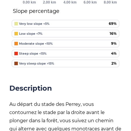
0.00 km
2.00 km
4.00 km
6.00 km
8.00 km
Slope percentage
69%
Very low slope <5%
16%
Low slope <7%
9%
Moderate slope <10%
4%
Steep slope <15%
2%
Very steep slope >15%
Description
Au départ du stade des
Perrey
, vous
contournez le stade par la droite avant le
plonger dans la forêt, vous suivez un chemin
qui alterne avec quelques monotraces
avant de