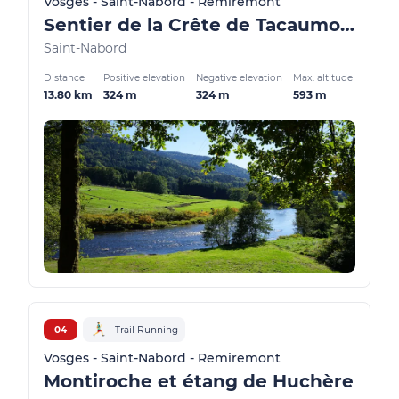
Vosges - Saint-Nabord - Remiremont
Sentier de la Crête de Tacaumont
Saint-Nabord
Distance
Positive elevation
Negative elevation
Max. altitude
13.80 km
324 m
324 m
593 m
04
Trail Running
Vosges - Saint-Nabord - Remiremont
Montiroche et étang de Huchère