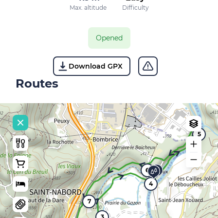
Max. altitude
Difficulty
Opened
Download GPX
Routes
5
6
4
7
3