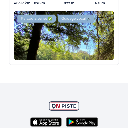
46.97 km
876 m
877 m
631 m
Parcours balisé ✅
Guidage vocal 🔊