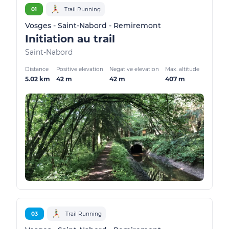
01
Trail Running
Vosges - Saint-Nabord - Remiremont
Initiation au trail
Saint-Nabord
Distance
Positive elevation
Negative elevation
Max. altitude
5.02 km
42 m
42 m
407 m
03
Trail Running