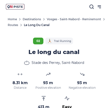
Home
Destinations
Vosges - Saint-Nabord - Remiremont
Routes
Le Long Du Canal
02
Trail Running
Le long du canal
Stade des Perrey, Saint-Nabord
8.31 km
93 m
93 m
Distance
Positive elevation
Negative elevation
413 m
Easy