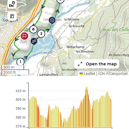
8
2
1
Open the map
500 m
2000 ft
Leaflet
|
IGN-F/Géoportail
410 m
400 m
390 m
380 m
370 m