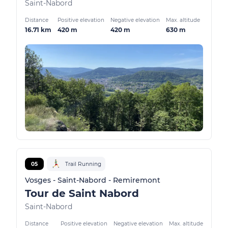
Saint-Nabord
Distance
Positive elevation
Negative elevation
Max. altitude
16.71 km
420 m
420 m
630 m
05
Trail Running
Vosges - Saint-Nabord - Remiremont
Tour de Saint Nabord
Saint-Nabord
Distance
Positive elevation
Negative elevation
Max. altitude