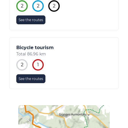
2
2
2
See the routes
Bicycle tourism
Total 86.96 km
2
1
See the routes