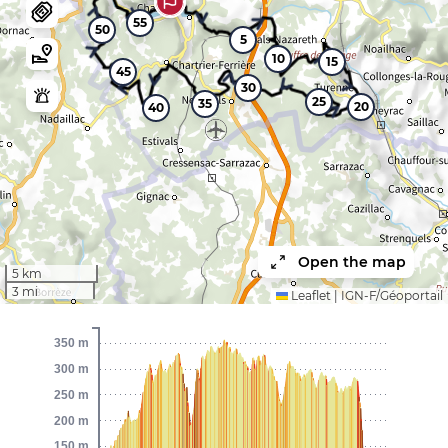
55
50
5
10
15
45
30
25
35
20
40
Open the map
5 km
3 mi
Leaflet
|
IGN-F/Géoportail
350 m
300 m
250 m
200 m
150 m