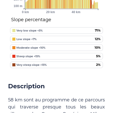
100 m
0 km
20 km
40 km
Slope percentage
71%
Very low slope <5%
12%
Low slope <7%
10%
Moderate slope <10%
5%
Steep slope <15%
2%
Very steep slope >15%
Description
58 km sont au programme de ce parcours
qui traverse presque tous les beaux