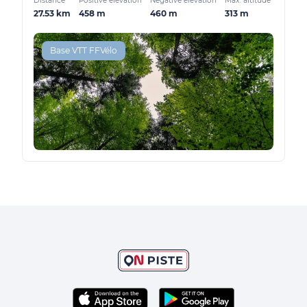
Distance
Positive elevation
Negative elevation
Max. altitude
27.53 km
458 m
460 m
313 m
Base VTT FFVélo