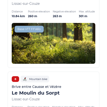
Lissac-sur-Couze
Distance
Positive elevation
Negative elevation
Max. altitude
10.84 km
260 m
263 m
301 m
Base VTT FFVélo
8
Mountain bike
Brive entre Causse et Vézère
Le Moulin du Sorpt
Lissac-sur-Couze