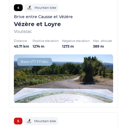
4
Mountain bike
Brive entre Causse et Vézère
Vézère et Loyre
Voutezac
Distance
Positive elevation
Negative elevation
Max. altitude
45.71 km
1274 m
1273 m
389 m
Base VTT FFVélo
5
Mountain bike