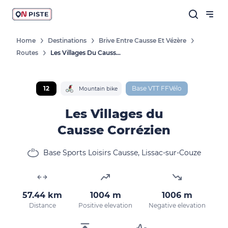
Home
Destinations
Brive Entre Causse Et Vézère
Routes
Les Villages Du Causse Corrézien
12
Base VTT FFVélo
Mountain bike
Les Villages du
Causse Corrézien
Base Sports Loisirs Causse, Lissac-sur-Couze
57.44 km
1004 m
1006 m
Distance
Positive elevation
Negative elevation