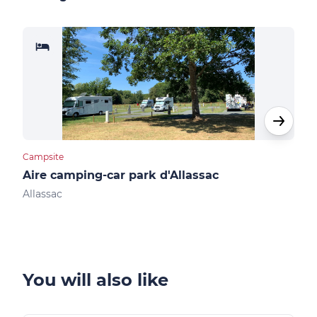
Campsite
Camp
Aire camping-car park d'Allassac
Air
Allassac
Obja
You will also like