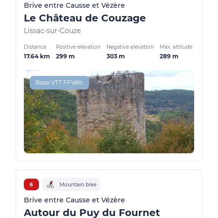
Brive entre Causse et Vézère
Le Château de Couzage
Lissac-sur-Couze
Distance
Positive elevation
Negative elevation
Max. altitude
17.64 km
299 m
303 m
289 m
Base VTT FFVélo
6
Mountain bike
Brive entre Causse et Vézère
Autour du Puy du Fournet