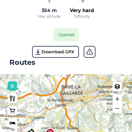
354 m
Very hard
Max. altitude
Difficulty
Opened
Download GPX
Routes