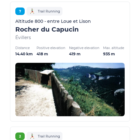
7
Trail Running
Altitude 800 - entre Loue et Lison
Rocher du Capucin
Évillers
Distance
Positive elevation
Negative elevation
Max. altitude
14.40 km
418 m
419 m
935 m
2
Trail Running