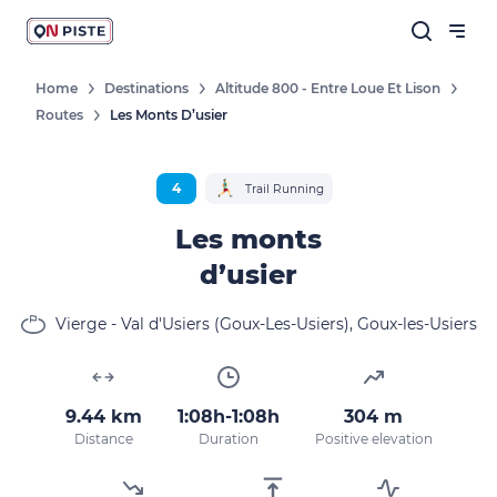
Home
Destinations
Altitude 800 - Entre Loue Et Lison
Routes
Les Monts D’usier
4
Trail Running
Les monts
d’usier
Vierge - Val d'Usiers (Goux-Les-Usiers), Goux-les-Usiers
9.44 km
1:08h-1:08h
304 m
Distance
Duration
Positive elevation