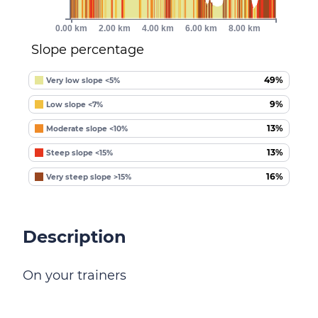
0.00 km
2.00 km
4.00 km
6.00 km
8.00 km
Slope percentage
49%
Very low slope <5%
9%
Low slope <7%
13%
Moderate slope <10%
13%
Steep slope <15%
16%
Very steep slope >15%
Description
On your trainers