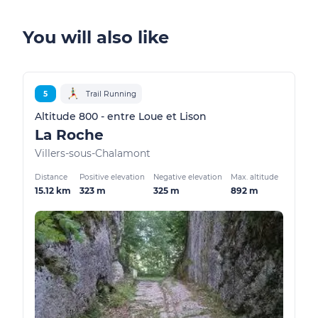
You will also like
5
Trail Running
Altitude 800 - entre Loue et Lison
La Roche
Villers-sous-Chalamont
Distance
Positive elevation
Negative elevation
Max. altitude
15.12 km
323 m
325 m
892 m