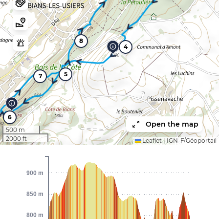
8
4
5
7
6
Open the map
500 m
2000 ft
Leaflet
|
IGN-F/Géoportail
900 m
850 m
800 m