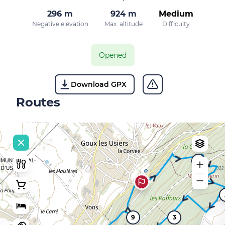
296 m
924 m
Medium
Negative elevation
Max. altitude
Difficulty
Opened
Download GPX
Routes
1
9
3