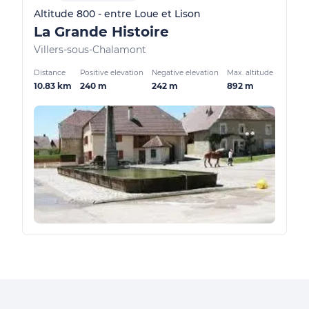
Altitude 800 - entre Loue et Lison
La Grande Histoire
Villers-sous-Chalamont
Distance
Positive elevation
Negative elevation
Max. altitude
10.83 km
240 m
242 m
892 m