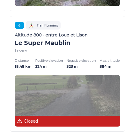
6
Trail Running
Altitude 800 - entre Loue et Lison
Le Super Maublin
Levier
Distance
Positive elevation
Negative elevation
Max. altitude
18.48 km
324 m
323 m
884 m
Closed