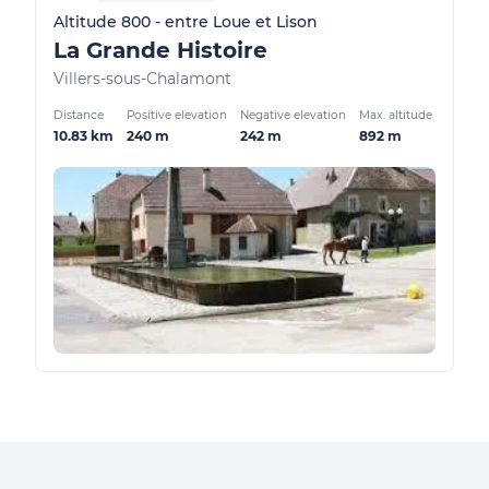
Altitude 800 - entre Loue et Lison
La Grande Histoire
Villers-sous-Chalamont
Distance
Positive elevation
Negative elevation
Max. altitude
10.83 km
240 m
242 m
892 m