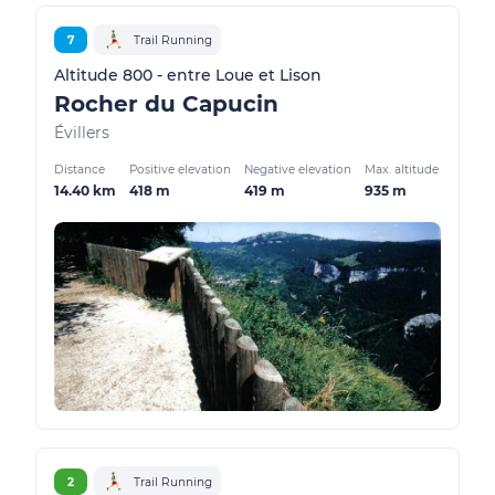
7
Trail Running
Altitude 800 - entre Loue et Lison
Rocher du Capucin
Évillers
Distance
Positive elevation
Negative elevation
Max. altitude
14.40 km
418 m
419 m
935 m
2
Trail Running