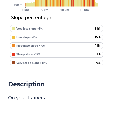
700 m
0 km
5 km
10 km
15 km
Slope percentage
61%
Very low slope <5%
15%
Low slope <7%
11%
Moderate slope <10%
11%
Steep slope <15%
4%
Very steep slope >15%
Description
On your trainers