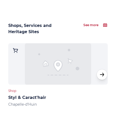
Shops, Services and
See more
Heritage Sites
Shop
Cultu
Styl & Caract'hair
Mus
Chapelle-d'Huin
Levi