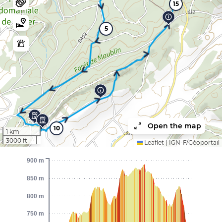
15
5
Open the map
10
1 km
3000 ft
Leaflet
|
IGN-F/Géoportail
900 m
850 m
800 m
750 m