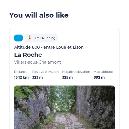
You will also like
5
Trail Running
Altitude 800 - entre Loue et Lison
La Roche
Villers-sous-Chalamont
Distance
Positive elevation
Negative elevation
Max. altitude
15.12 km
323 m
325 m
892 m