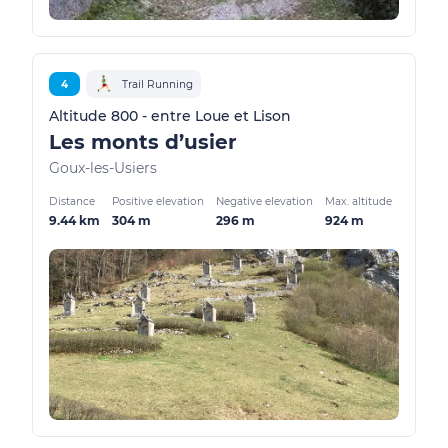
4
Trail Running
Altitude 800 - entre Loue et Lison
Les monts d’usier
Goux-les-Usiers
Distance
Positive elevation
Negative elevation
Max. altitude
9.44 km
304 m
296 m
924 m