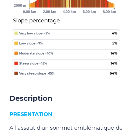
2000 m
0.00 km
2.00 km
4.00 km
6.00 km
8.00 km
Slope percentage
4%
Very low slope <5%
5%
Low slope <7%
14%
Moderate slope <10%
14%
Steep slope <15%
64%
Very steep slope >15%
Description
PRESENTATION
A l’assaut d’un sommet emblématique de