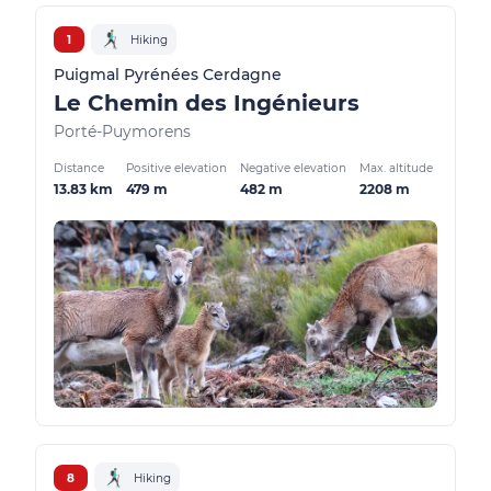
1
Hiking
Puigmal Pyrénées Cerdagne
Le Chemin des Ingénieurs
Porté-Puymorens
Distance
Positive elevation
Negative elevation
Max. altitude
13.83 km
479 m
482 m
2208 m
8
Hiking