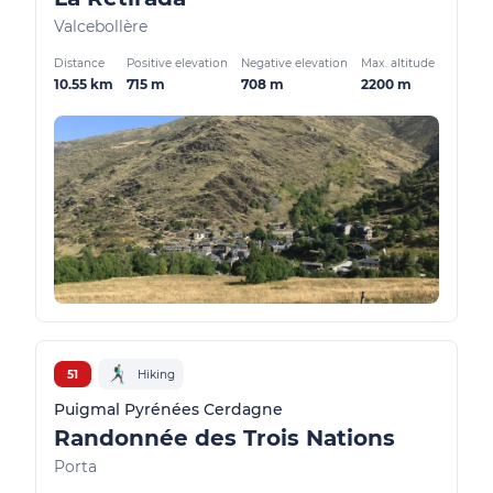
Valcebollère
Distance
Positive elevation
Negative elevation
Max. altitude
10.55 km
715 m
708 m
2200 m
51
Hiking
Puigmal Pyrénées Cerdagne
Randonnée des Trois Nations
Porta