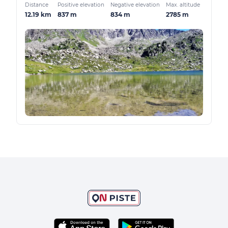
Distance
Positive elevation
Negative elevation
Max. altitude
12.19 km
837 m
834 m
2785 m