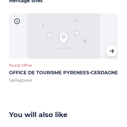
Heritage Sites
Tourist Office
Loca
OFFICE DE TOURISME PYRENEES-CERDAGNE
Max
Saillagouse
Ur
You will also like