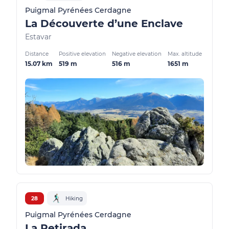
Puigmal Pyrénées Cerdagne
La Découverte d’une Enclave
Estavar
Distance
Positive elevation
Negative elevation
Max. altitude
15.07 km
519 m
516 m
1651 m
28
Hiking
Puigmal Pyrénées Cerdagne
La Retirada