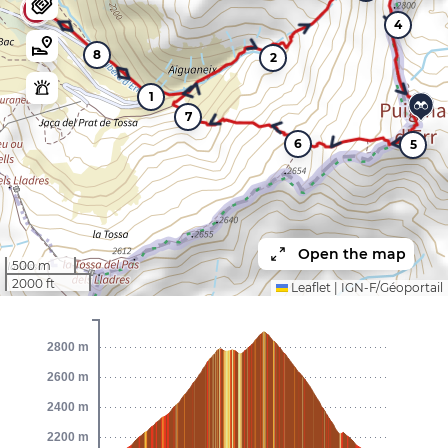
4
8
2
1
7
6
5
Open the map
500 m
2000 ft
Leaflet
|
IGN-F/Géoportail
2800 m
2600 m
2400 m
2200 m