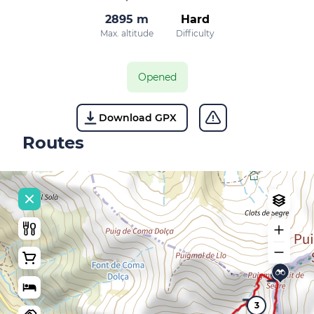
2895 m
Hard
Max. altitude
Difficulty
Opened
Download GPX
Routes
3