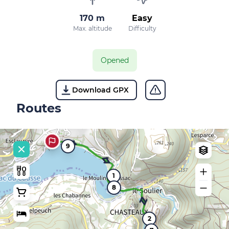
170 m
Easy
Max. altitude
Difficulty
Opened
Download GPX
Routes
9
1
8
2