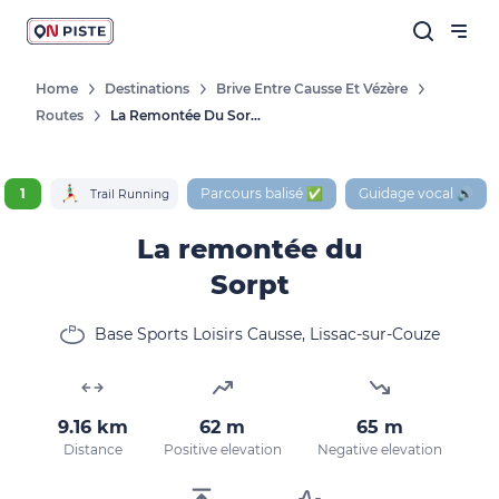
Home
Destinations
Brive Entre Causse Et Vézère
Routes
La Remontée Du Sorpt
1
Parcours balisé ✅
Guidage vocal 🔊
Trail Running
La remontée du
Sorpt
Base Sports Loisirs Causse, Lissac-sur-Couze
9.16 km
62 m
65 m
Distance
Positive elevation
Negative elevation