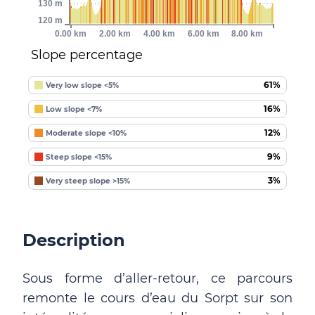
130 m
120 m
0.00 km
2.00 km
4.00 km
6.00 km
8.00 km
Slope percentage
61%
Very low slope <5%
16%
Low slope <7%
12%
Moderate slope <10%
9%
Steep slope <15%
3%
Very steep slope >15%
Description
Sous forme d’aller-retour, ce parcours
remonte le cours d’eau du Sorpt sur son