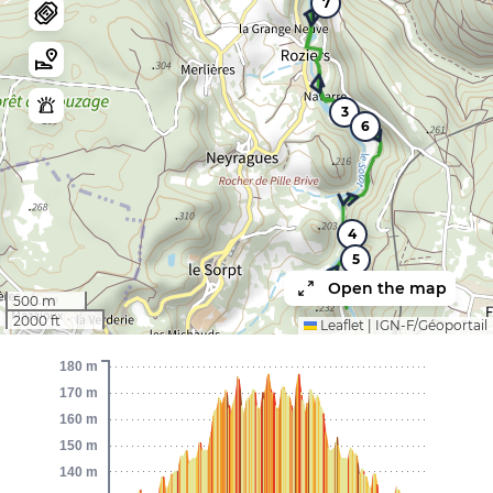
7
3
6
4
5
Open the map
500 m
2000 ft
Leaflet
|
IGN-F/Géoportail
180 m
170 m
160 m
150 m
140 m