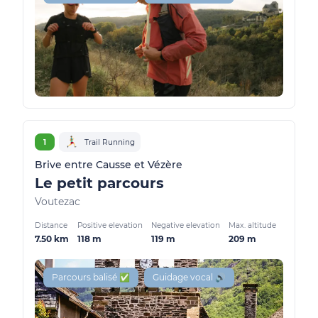
1
Trail Running
Brive entre Causse et Vézère
Le petit parcours
Voutezac
Distance
Positive elevation
Negative elevation
Max. altitude
7.50 km
118 m
119 m
209 m
Parcours balisé ✅
Guidage vocal 🔊