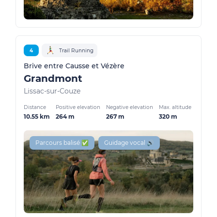
4
Trail Running
Brive entre Causse et Vézère
Grandmont
Lissac-sur-Couze
Distance
Positive elevation
Negative elevation
Max. altitude
10.55 km
264 m
267 m
320 m
Parcours balisé ✅
Guidage vocal 🔊