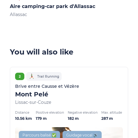
Aire camping-car park d'Allassac
Air
Allassac
Obja
You will also like
2
Trail Running
Brive entre Causse et Vézère
Mont Pelé
Lissac-sur-Couze
Distance
Positive elevation
Negative elevation
Max. altitude
10.56 km
179 m
182 m
287 m
Parcours balisé ✅
Guidage vocal 🔊