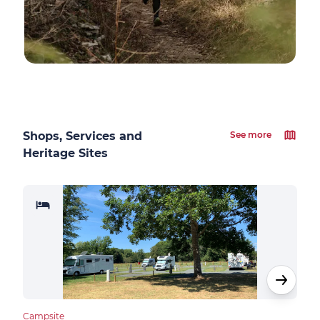
Shops, Services and
See more
Heritage Sites
Campsite
Camp