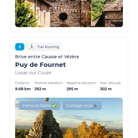
3
Trail Running
Brive entre Causse et Vézère
Puy de Fournet
Lissac-sur-Couze
Distance
Positive elevation
Negative elevation
Max. altitude
9.68 km
292 m
295 m
302 m
Parcours balisé ✅
Guidage vocal 🔊