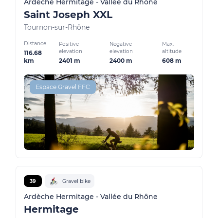
Ardèche Hermitage - Vallée du Rhône
Saint Joseph XXL
Tournon-sur-Rhône
Distance
Positive
Negative
Max.
elevation
elevation
altitude
116.68
2401 m
2400 m
608 m
km
Espace Gravel FFC
39
Gravel bike
Ardèche Hermitage - Vallée du Rhône
Hermitage