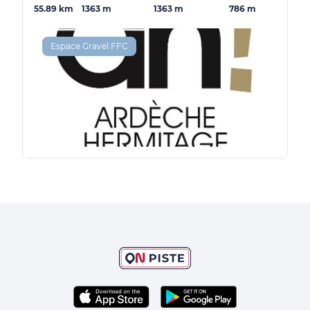
55.89 km
1363 m
1363 m
786 m
Espace Gravel FFC