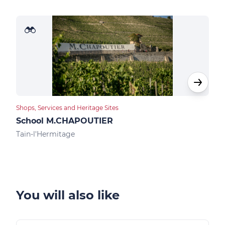
Shops, Services and Heritage Sites
Food
School M.CHAPOUTIER
Des
Tain-l'Hermitage
Tain
You will also like