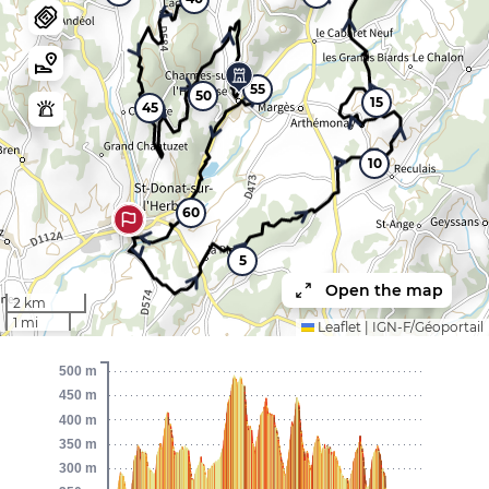
55
50
15
45
10
60
5
Open the map
2 km
1 mi
Leaflet
|
IGN-F/Géoportail
500 m
450 m
400 m
350 m
300 m