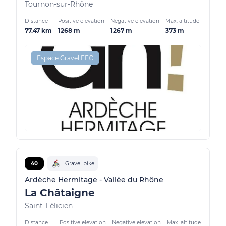
Tournon-sur-Rhône
Distance
Positive elevation
Negative elevation
Max. altitude
77.47 km
1268 m
1267 m
373 m
Espace Gravel FFC
40
Gravel bike
Ardèche Hermitage - Vallée du Rhône
La Châtaigne
Saint-Félicien
Distance
Positive elevation
Negative elevation
Max. altitude