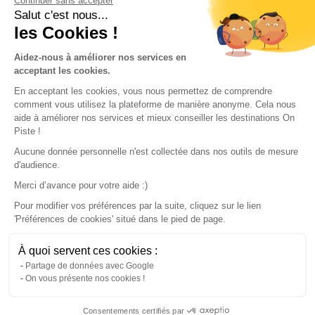
Continuer sans accepter
Conditions of use
Salut c'est nous...
les Cookies !
Our partners
Aidez-nous à améliorer nos services en
acceptant les cookies.
En acceptant les cookies, vous nous permettez de comprendre
comment vous utilisez la plateforme de manière anonyme. Cela nous
aide à améliorer nos services et mieux conseiller les destinations On
Piste !
Aucune donnée personnelle n'est collectée dans nos outils de mesure
d'audience.
Merci d’avance pour votre aide :)
Pour modifier vos préférences par la suite, cliquez sur le lien
'Préférences de cookies' situé dans le pied de page.
© 2022 On Piste
À quoi servent ces cookies :
v. 1.45.0
Partage de données avec Google
On vous présente nos cookies !
English
Consentements certifiés par