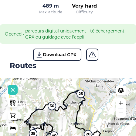
489 m
Very hard
Max. altitude
Difficulty
parcours digital uniquement - téléchargement
Opened
•
GPX ou guidage avec l'appli
Download GPX
Routes
25
30
35
20
40