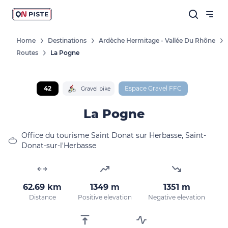
Home
Destinations
Ardèche Hermitage - Vallée Du Rhône
Routes
La Pogne
42
Espace Gravel FFC
Gravel bike
La Pogne
Office du tourisme Saint Donat sur Herbasse, Saint-
Donat-sur-l'Herbasse
62.69 km
1349 m
1351 m
Distance
Positive elevation
Negative elevation