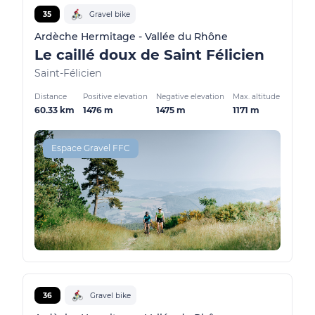
35
Gravel bike
Ardèche Hermitage - Vallée du Rhône
Le caillé doux de Saint Félicien
Saint-Félicien
Distance
Positive elevation
Negative elevation
Max. altitude
60.33 km
1476 m
1475 m
1171 m
Espace Gravel FFC
36
Gravel bike