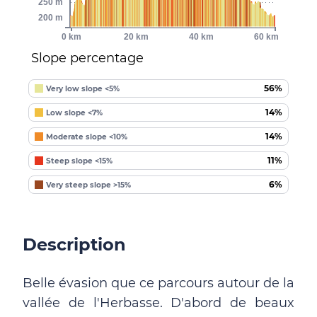
250 m
200 m
0 km
20 km
40 km
60 km
Slope percentage
56%
Very low slope <5%
14%
Low slope <7%
14%
Moderate slope <10%
11%
Steep slope <15%
6%
Very steep slope >15%
Description
Belle évasion que ce parcours autour de la
vallée de l'Herbasse. D'abord de beaux