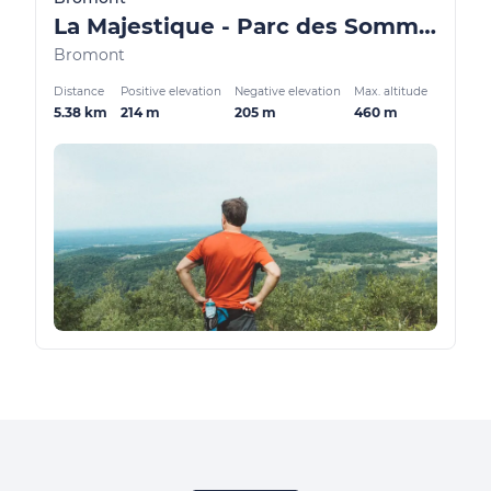
La Majestique - Parc des Sommets
Bromont
Distance
Positive elevation
Negative elevation
Max. altitude
5.38 km
214 m
205 m
460 m