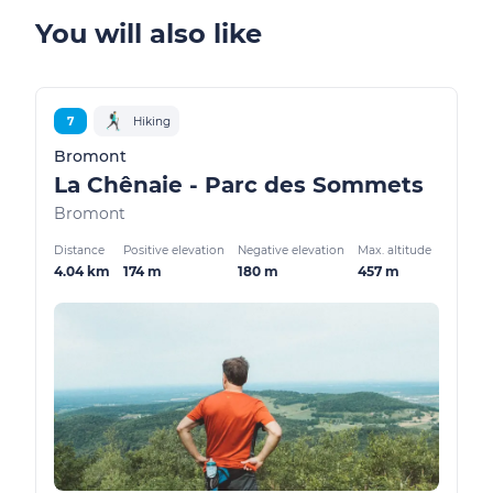
You will also like
7
Hiking
Bromont
La Chênaie - Parc des Sommets
Bromont
Distance
Positive elevation
Negative elevation
Max. altitude
4.04 km
174 m
180 m
457 m