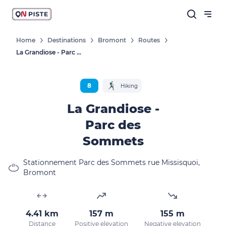
Home
Destinations
Bromont
Routes
La Grandiose - Parc Des Sommets
8
Hiking
La Grandiose -
Parc des
Sommets
Stationnement Parc des Sommets rue Missisquoi,
Bromont
4.41 km
157 m
155 m
Distance
Positive elevation
Negative elevation