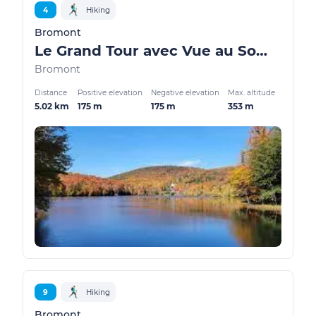
4
Hiking
Bromont
Le Grand Tour avec Vue au Sommet - Lac Gale
Bromont
Distance
Positive elevation
Negative elevation
Max. altitude
5.02 km
175 m
175 m
353 m
9
Hiking
Bromont