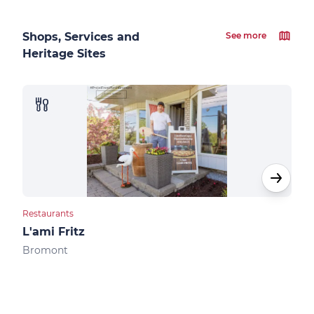
Shops, Services and
See more
Heritage Sites
Restaurants
Rest
L'ami Fritz
Bis
Bromont
Bro