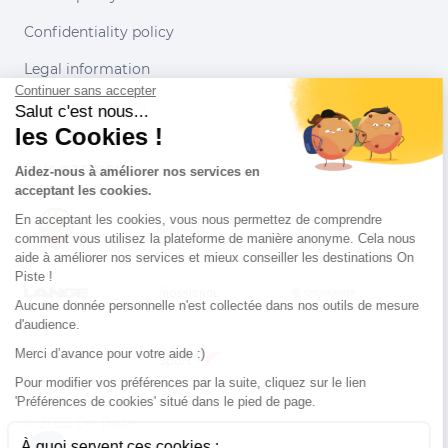
Confidentiality policy
Legal information
Continuer sans accepter
Conditions of use
Salut c'est nous...
les Cookies !
Our partners
Aidez-nous à améliorer nos services en
acceptant les cookies.
En acceptant les cookies, vous nous permettez de comprendre
comment vous utilisez la plateforme de manière anonyme. Cela nous
aide à améliorer nos services et mieux conseiller les destinations On
Piste !
Aucune donnée personnelle n'est collectée dans nos outils de mesure
d'audience.
Merci d’avance pour votre aide :)
Pour modifier vos préférences par la suite, cliquez sur le lien
'Préférences de cookies' situé dans le pied de page.
© 2022 On Piste
À quoi servent ces cookies :