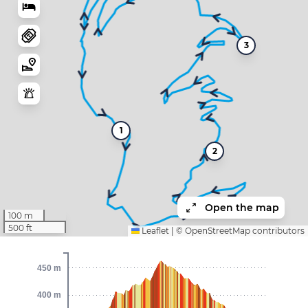
3
1
2
Open the map
100 m
500 ft
Leaflet
|
©
OpenStreetMap
contributors
450 m
400 m