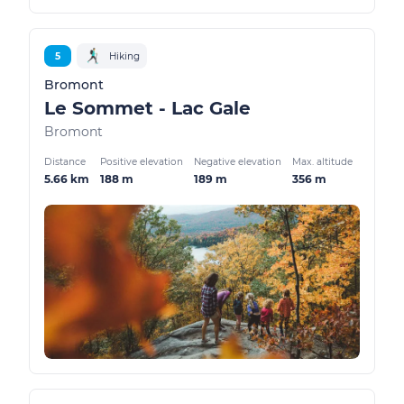
5
Hiking
Bromont
Le Sommet - Lac Gale
Bromont
Distance
Positive elevation
Negative elevation
Max. altitude
5.66 km
188 m
189 m
356 m