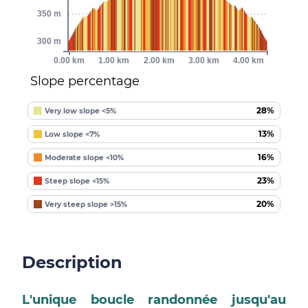
350 m
300 m
0.00 km
1.00 km
2.00 km
3.00 km
4.00 km
Slope percentage
28%
Very low slope <5%
13%
Low slope <7%
16%
Moderate slope <10%
23%
Steep slope <15%
20%
Very steep slope >15%
Description
L'unique boucle randonnée jusqu'au