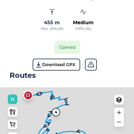
455 m
Medium
Max. altitude
Difficulty
Opened
Download GPX
Routes
4