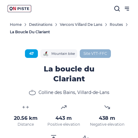
Home
Destinations
Vercors Villard De Lans
Routes
La Boucle Du Clariant
47
Site VTT-FFC
Mountain bike
La boucle du
Clariant
Colline des Bains, Villard-de-Lans
20.56 km
443 m
438 m
Distance
Positive elevation
Negative elevation