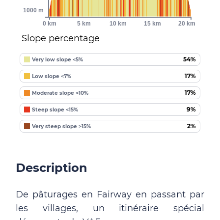
1000 m
0 km
5 km
10 km
15 km
20 km
Slope percentage
54%
Very low slope <5%
17%
Low slope <7%
17%
Moderate slope <10%
9%
Steep slope <15%
2%
Very steep slope >15%
Description
De pâturages en Fairway en passant par
les villages, un itinéraire spécial