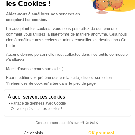
les Cookies !
Our partners
Aidez-nous à améliorer nos services en
acceptant les cookies.
En acceptant les cookies, vous nous permettez de comprendre
comment vous utilisez la plateforme de manière anonyme. Cela nous
aide à améliorer nos services et mieux conseiller les destinations On
Piste !
Aucune donnée personnelle n'est collectée dans nos outils de mesure
d'audience.
Merci d’avance pour votre aide :)
Pour modifier vos préférences par la suite, cliquez sur le lien
'Préférences de cookies' situé dans le pied de page.
© 2022 On Piste
À quoi servent ces cookies :
v. 1.45.0
Partage de données avec Google
On vous présente nos cookies !
English
Consentements certifiés par
Continue with the app
Download
100% free
Je choisis
OK pour moi