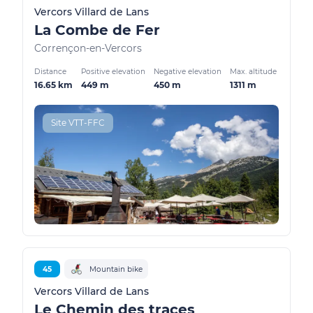
Vercors Villard de Lans
La Combe de Fer
Corrençon-en-Vercors
Distance
Positive elevation
Negative elevation
Max. altitude
16.65 km
449 m
450 m
1311 m
Site VTT-FFC
45
Mountain bike
Vercors Villard de Lans
Le Chemin des traces