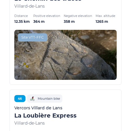
Villard-de-Lans
Distance
Positive elevation
Negative elevation
Max. altitude
12.35 km
364 m
358 m
1265 m
Site VTT-FFC
46
Mountain bike
Vercors Villard de Lans
La Loubière Express
Villard-de-Lans