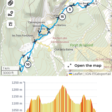
5
15
10
Open the map
1 km
3000 ft
Leaflet
|
IGN-F/Géoportail
1250 m
1200 m
1150 m
1100 m
1050 m