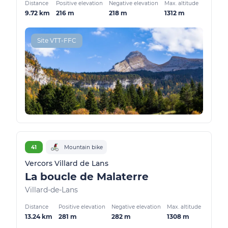
Distance
Positive elevation
Negative elevation
Max. altitude
9.72 km
216 m
218 m
1312 m
Site VTT-FFC
41
Mountain bike
Vercors Villard de Lans
La boucle de Malaterre
Villard-de-Lans
Distance
Positive elevation
Negative elevation
Max. altitude
13.24 km
281 m
282 m
1308 m