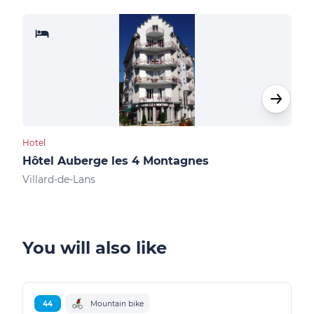
Hotel
Shop
Hôtel Auberge les 4 Montagnes
Spo
Villard-de-Lans
Vill
You will also like
44
Mountain bike