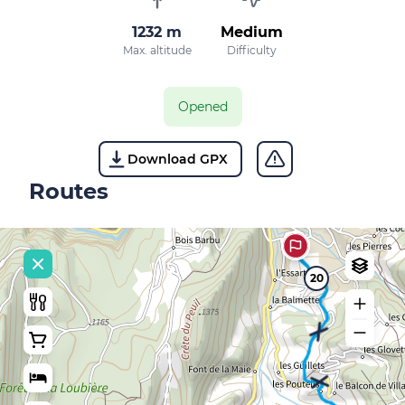
1232 m
Medium
Max. altitude
Difficulty
Opened
Download GPX
Routes
20