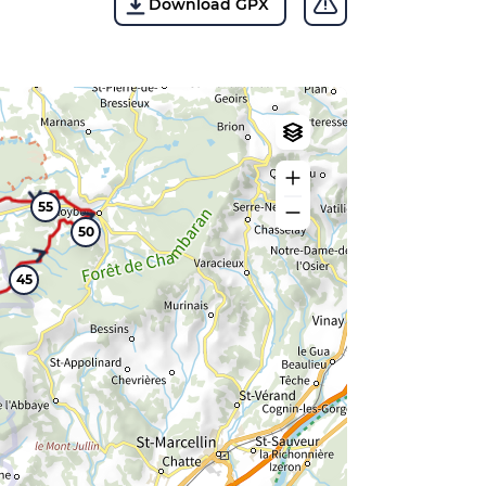
Download GPX
55
50
45