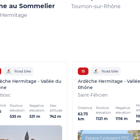
ne au Sommelier
Tournon-sur-Rhône
l'Hermitage
Road bike
13
Road bike
èche Hermitage - Vallée du
Ardèche Hermitage - Vallé
ône
Rhône
ebosc
Saint-Félicien
ance
Ma
Positive
Negative
Max.
Distance
Positive
Negative
al
elevation
elevation
altitude
5
elevation
elevation
62.73
1
535 m
531 m
742 m
1121 m
1116 m
km
m
Espace Cyclosport FFC