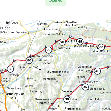
Opened
65
70
60
75
80
85
40
35
30