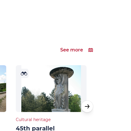
See more
Cultural heritage
Natural heritage
45th parallel
Musards la