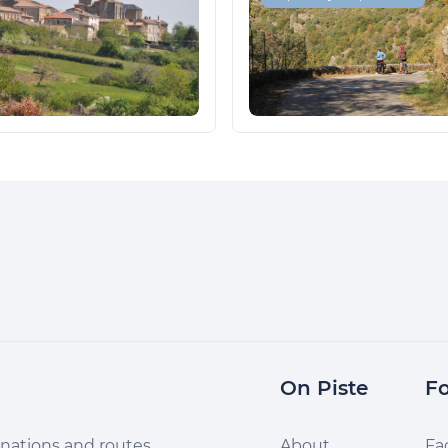
On Piste
Fo
nations and routes,
About
Fa