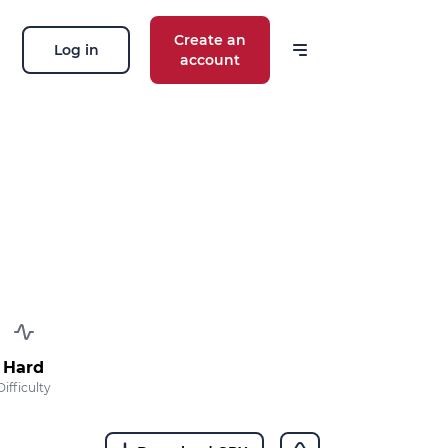
Create an
Log in
account
Hard
Difficulty