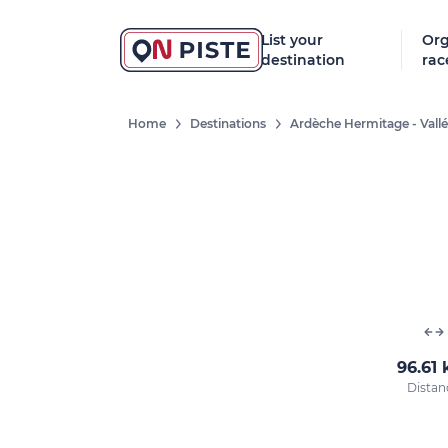
List your
Org
destination
rac
Home
Destinations
Ardèche Hermitage - Vall
96.61
Distan