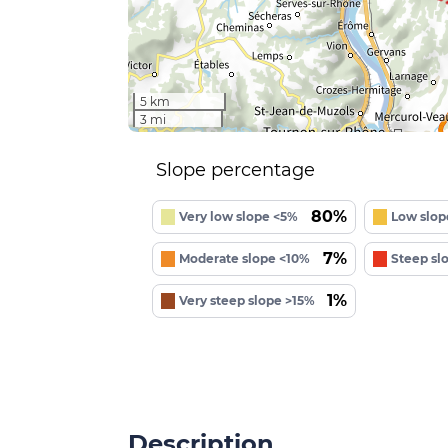
5 km
3 mi
Slope percentage
80%
Very low slope <5%
Low slop
7%
Moderate slope <10%
Steep sl
1%
Very steep slope >15%
Description