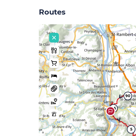
Routes
90
95
5