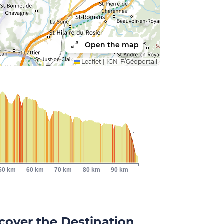
Open the map
Leaflet
|
IGN-F/Géoportail
50 km
60 km
70 km
80 km
90 km
cover the Destination