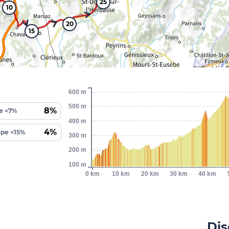
25
10
20
15
600 m
500 m
8%
e <7%
400 m
4%
ope <15%
300 m
200 m
100 m
0 km
10 km
20 km
30 km
40 km
Dis