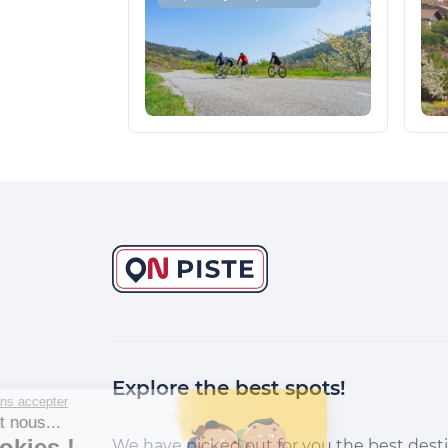
Explore the best spots!
Continuer sans accepter
Salut c'est nous...
les Cookies !
We have picked out for you the best desti