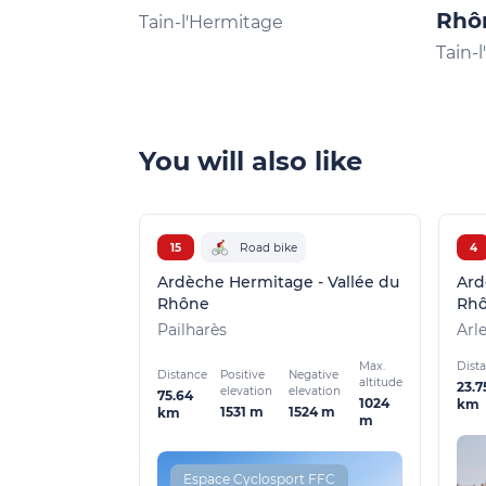
Rhô
Tain-l'Hermitage
Tain-
You will also like
15
Road bike
4
Ardèche Hermitage - Vallée du
Ard
Rhône
Rh
Pailharès
Arl
Max.
Dist
Distance
Positive
Negative
altitude
23.7
elevation
elevation
75.64
1024
km
1531 m
1524 m
km
m
Espace Cyclosport FFC