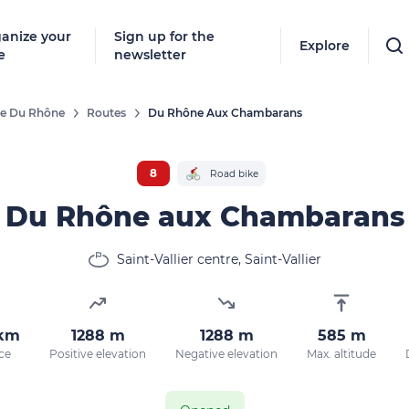
anize your
Sign up for the
Explore
e
newsletter
ée Du Rhône
Routes
Du Rhône Aux Chambarans
8
Road bike
Du Rhône aux Chambarans
Saint-Vallier centre, Saint-Vallier
 km
1288 m
1288 m
585 m
ce
Positive elevation
Negative elevation
Max. altitude