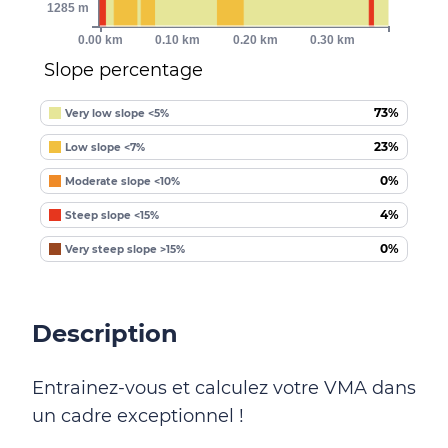
1285 m
0.00 km
0.10 km
0.20 km
0.30 km
Slope percentage
73%
Very low slope <5%
23%
Low slope <7%
0%
Moderate slope <10%
4%
Steep slope <15%
0%
Very steep slope >15%
Description
Entrainez-vous et calculez votre VMA dans
un cadre exceptionnel !