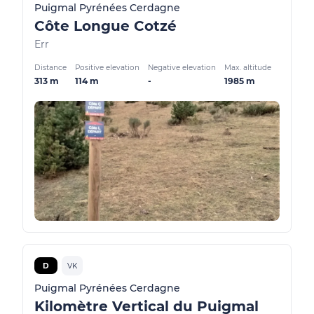
Puigmal Pyrénées Cerdagne
Côte Longue Cotzé
Err
Distance
Positive elevation
Negative elevation
Max. altitude
313 m
114 m
-
1985 m
D
VK
Puigmal Pyrénées Cerdagne
Kilomètre Vertical du Puigmal