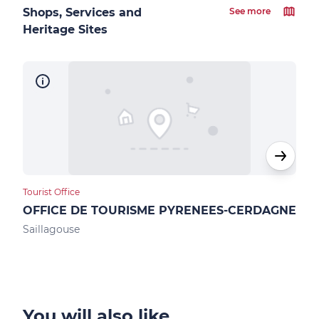
Shops, Services and
See more
Heritage Sites
Tourist Office
Loca
OFFICE DE TOURISME PYRENEES-CERDAGNE
Max
Saillagouse
Ur
You will also like