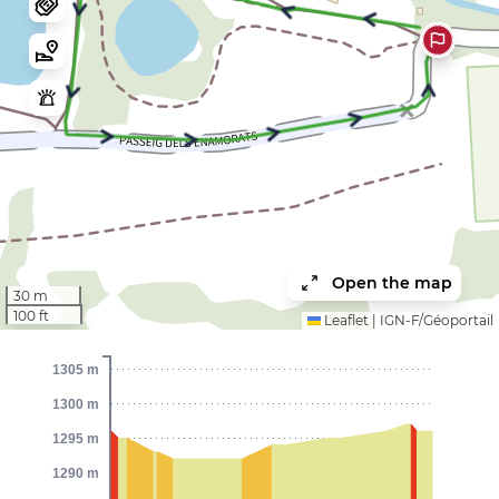
Open the map
30 m
100 ft
Leaflet
|
IGN-F/Géoportail
1305 m
1300 m
1295 m
1290 m