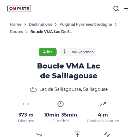
Home
Destinations
Puigmal Pyrénées Cerdagne
Routes
Boucle VMA Lac De Saillagouse
Follow our news
New destinations, routes, challenges,
A bis
Trail workshop
races, don't miss a thing!
Boucle VMA Lac
de Saillagouse
OK
Lac de Saillagousse, Saillagouse
By entering your email address, you agree to
receive our marketing offers in accordance
373 m
10min-35min
4 m
with our
privacy policy.
Distance
Duration
Positive elevation