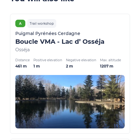
A
Trail workshop
Puigmal Pyrénées Cerdagne
Boucle VMA - Lac d’ Osséja
Osséja
Distance
Positive elevation
Negative elevation
Max. altitude
461 m
1 m
2 m
1207 m