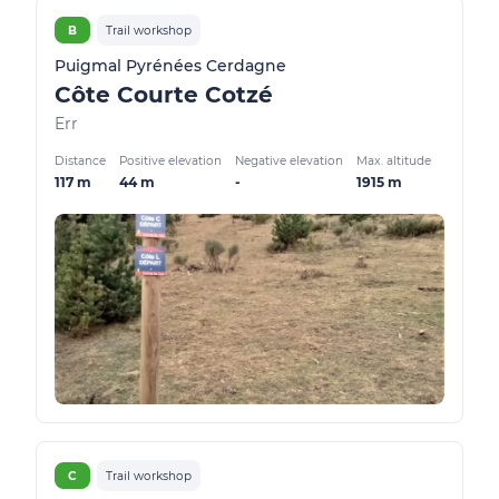
B
Trail workshop
Puigmal Pyrénées Cerdagne
Côte Courte Cotzé
Err
Distance
Positive elevation
Negative elevation
Max. altitude
117 m
44 m
-
1915 m
C
Trail workshop