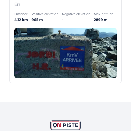
Err
Distance
Positive elevation
Negative elevation
Max. altitude
4.12 km
965 m
-
2899 m