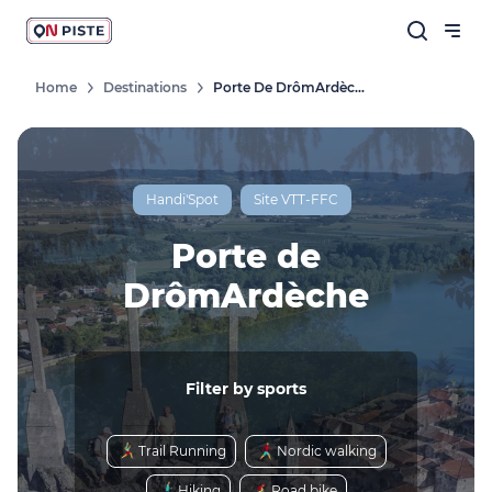
Home
Destinations
Porte De DrômArdèche
Handi'Spot
Site VTT-FFC
Porte de
DrômArdèche
Filter by sports
Trail Running
Nordic walking
Hiking
Road bike