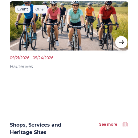
Event
R
Other
09/21/2026 - 09/24/2026
08/29
Hauterives
Sain
Shops, Services and
See more
Heritage Sites