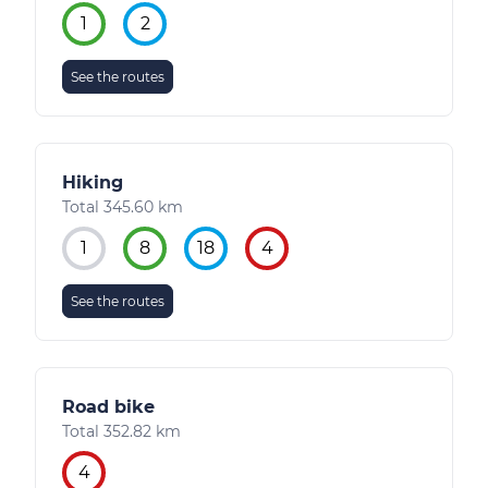
1
2
See the routes
Hiking
Total 345.60 km
1
8
18
4
See the routes
Road bike
Total 352.82 km
4