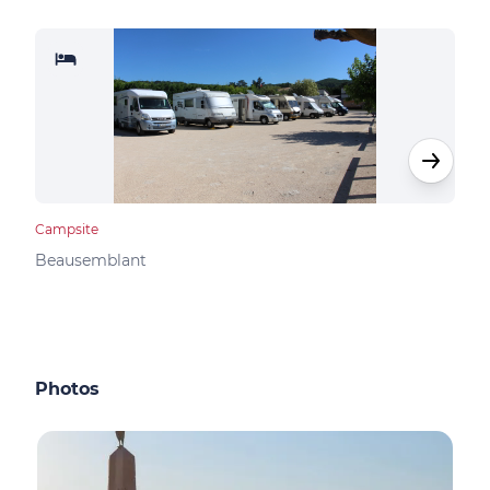
Campsite
Camp
Beausemblant
Clav
Photos