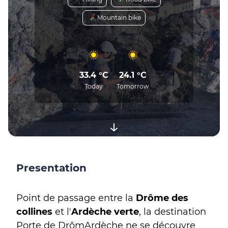
Mountain bike
33.4 °C
24.1 °C
Today
Tomorrow
Presentation
Point de passage entre la
Drôme des
collines
et l'
Ardèche verte
, la destination
Porte de DrômArdèche ne se découvre