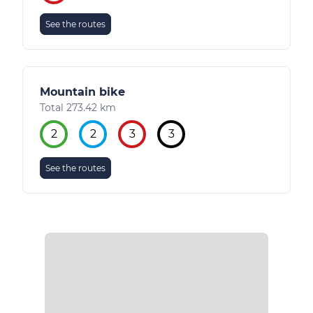
See the routes
Mountain bike
Total 273.42 km
2
2
3
3
See the routes