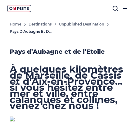
Home
Destinations
Unpublished Destination
Pays D’Aubagne Et De L’Etoile
Pays d’Aubagne et de l’Etoile
À quelques kilomètres
de Marseille, de Cassis
et d’Aix-en-Provence...
si vous hésitez entre
mer et ville, entre
calanques et collines,
venez chez nous !