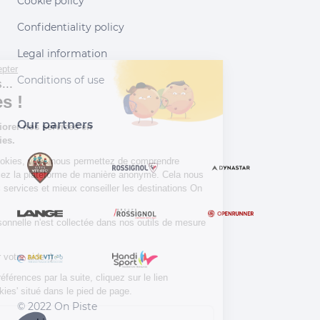
Cookie policy
Confidentiality policy
Legal information
Continuer sans accepter
Conditions of use
Salut c'est nous...
les Cookies !
Our partners
Aidez-nous à améliorer nos services en
acceptant les cookies.
En acceptant les cookies, vous nous permettez de comprendre
comment vous utilisez la plateforme de manière anonyme. Cela nous
aide à améliorer nos services et mieux conseiller les destinations On
Piste !
Aucune donnée personnelle n'est collectée dans nos outils de mesure
d'audience.
Merci d’avance pour votre aide :)
Pour modifier vos préférences par la suite, cliquez sur le lien
'Préférences de cookies' situé dans le pied de page.
© 2022 On Piste