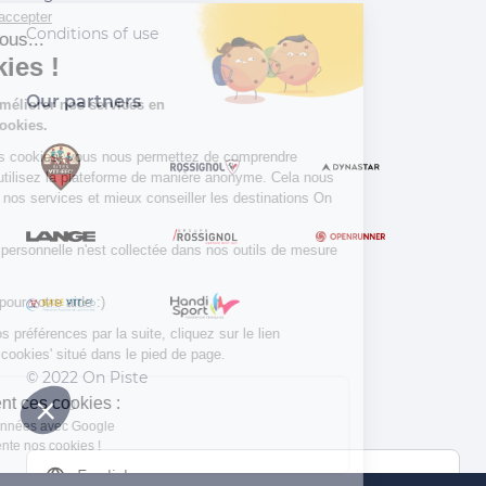
Continuer sans accepter
Conditions of use
Salut c'est nous...
les Cookies !
Our partners
Aidez-nous à améliorer nos services en
acceptant les cookies.
En acceptant les cookies, vous nous permettez de comprendre
comment vous utilisez la plateforme de manière anonyme. Cela nous
aide à améliorer nos services et mieux conseiller les destinations On
Piste !
Aucune donnée personnelle n'est collectée dans nos outils de mesure
d'audience.
Merci d’avance pour votre aide :)
Pour modifier vos préférences par la suite, cliquez sur le lien
'Préférences de cookies' situé dans le pied de page.
© 2022 On Piste
À quoi servent ces cookies :
v. 1.45.0
Partage de données avec Google
On vous présente nos cookies !
English