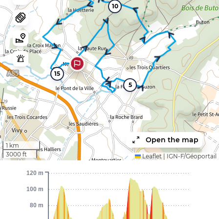
10
15
5
Open the map
1 km
3000 ft
Leaflet
|
IGN-F/Géoportail
120 m
100 m
80 m