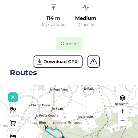
114 m
Medium
Max. altitude
Difficulty
Opened
Download GPX
Routes