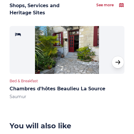
Shops, Services and
See more
Heritage Sites
Bed & Breakfast
Bed &
Chambres d'hôtes Beaulieu La Source
Sau
Saumur
You will also like