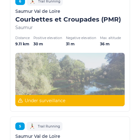
6
Trail Running
Saumur Val de Loire
Courbettes et Croupades (PMR)
Saumur
Distance
Positive elevation
Negative elevation
Max. altitude
9.11 km
30 m
31 m
36 m
Under surveillance
5
Trail Running
Saumur Val de Loire