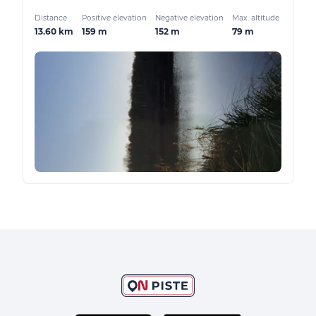
Distance
Positive elevation
Negative elevation
Max. altitude
13.60 km
159 m
152 m
79 m