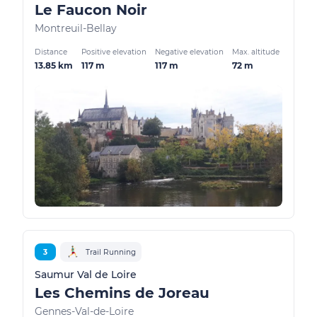
Le Faucon Noir
Montreuil-Bellay
Distance
Positive elevation
Negative elevation
Max. altitude
13.85 km
117 m
117 m
72 m
3
Trail Running
Saumur Val de Loire
Les Chemins de Joreau
Gennes-Val-de-Loire