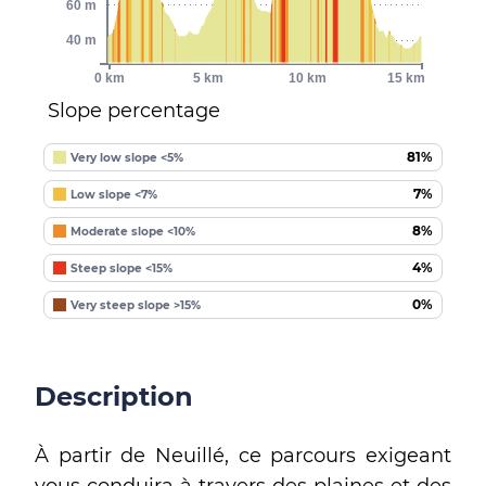
60 m
40 m
0 km
5 km
10 km
15 km
Slope percentage
81%
Very low slope <5%
7%
Low slope <7%
8%
Moderate slope <10%
4%
Steep slope <15%
0%
Very steep slope >15%
Description
À partir de Neuillé, ce parcours exigeant