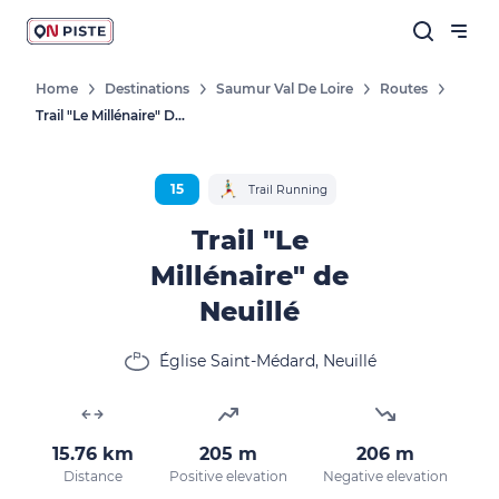
Home
Destinations
Saumur Val De Loire
Routes
Trail "Le Millénaire" De Neuillé
15
Trail Running
Trail "Le
Millénaire" de
Neuillé
Église Saint-Médard, Neuillé
15.76 km
205 m
206 m
Distance
Positive elevation
Negative elevation