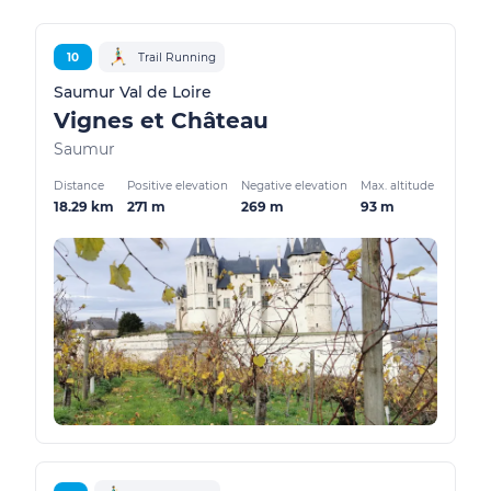
10
Trail Running
Saumur Val de Loire
Vignes et Château
Saumur
Distance
Positive elevation
Negative elevation
Max. altitude
18.29 km
271 m
269 m
93 m