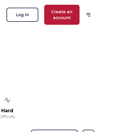
Create an
Log in
account
Hard
Difficulty