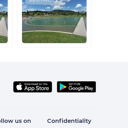
Site VTT-FFC
llow us on
Confidentiality