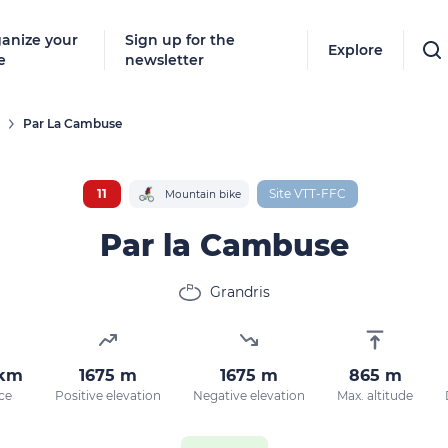
anize your
Sign up for the
Explore
e
newsletter
Par La Cambuse
11
Site VTT-FFC
Mountain bike
Par la Cambuse
Grandris
 km
1675 m
1675 m
865 m
ce
Positive elevation
Negative elevation
Max. altitude