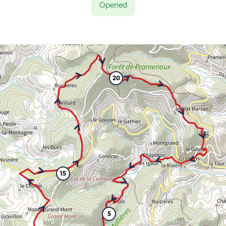
Opened
20
15
5