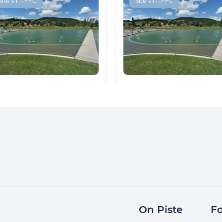
Site VTT-FFC
Site VTT-FFC
On Piste
Fo