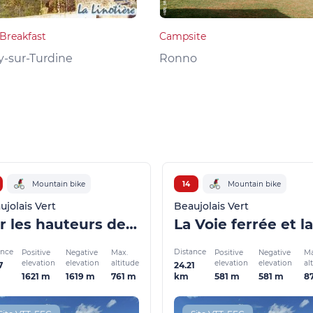
Breakfast
Campsite
y-sur-Turdine
Ronno
Mountain bike
14
Mountain bike
ujolais Vert
Beaujolais Vert
Sur les hauteurs de St Clément et Dième
ance
Distance
Positive
Negative
Max.
Positive
Negative
Ma
elevation
elevation
altitude
elevation
elevation
al
7
24.21
1621 m
1619 m
761 m
581 m
581 m
8
km