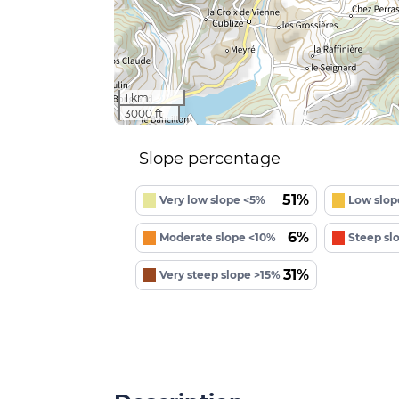
1 km
3000 ft
Slope percentage
51%
Very low slope <5%
Low slop
6%
Moderate slope <10%
Steep sl
31%
Very steep slope >15%