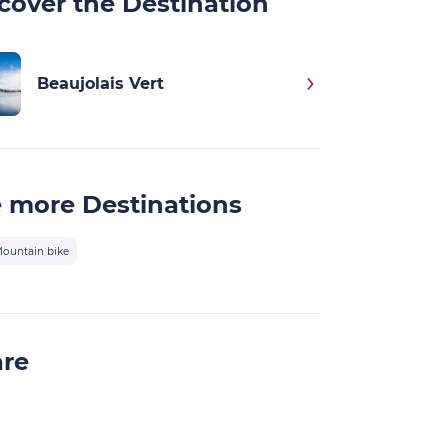
cover the Destination
Beaujolais Vert
 more Destinations
ountain bike
are