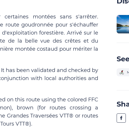
Dis
r certaines montées sans s'arrêter.
e route goudronnée pour s'échauffer
d'exploitation forestière. Arrivé sur le
fite de la belle vue des crêtes et du
ernière montée costaud pour mériter la
See
. It has been validated and checked by
M
conjunction with local authorities and
ed on this route using the colored FFC
Sh
on), brown (for routes crossing a
 the Grandes Traversées VTT® or routes
Tours VTT®).