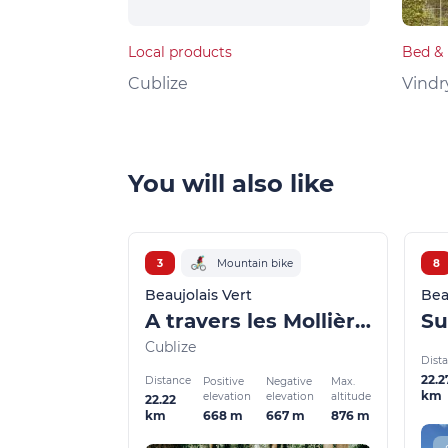
Local products
Bed & 
Cublize
Vindr
You will also like
3
Mountain bike
8
Beaujolais Vert
Bea
A travers les Mollières
Cublize
Dist
22.2
Distance
Positive
Negative
Max.
km
elevation
elevation
altitude
22.22
668 m
667 m
876 m
km