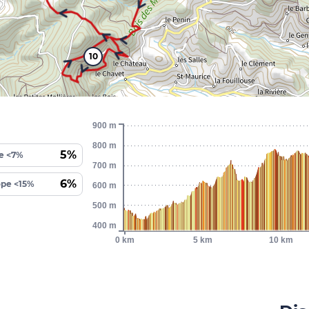
10
900 m
800 m
5%
e <7%
700 m
6%
ope <15%
600 m
500 m
400 m
0 km
5 km
10 km