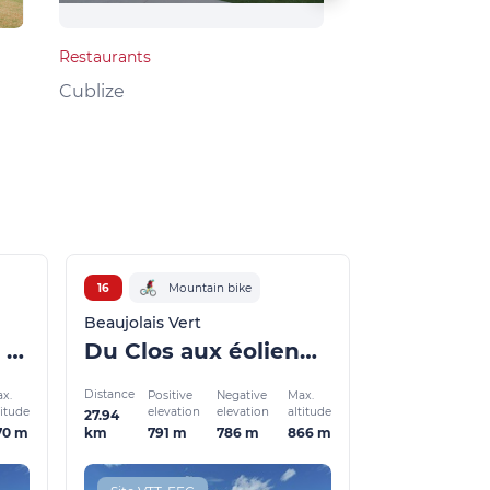
Restaurants
Local products
Cublize
Grandris
16
Mountain bike
Beaujolais Vert
La Voie ferrée et la Turdine
Du Clos aux éoliennes
Distance
x.
Positive
Negative
Max.
titude
elevation
elevation
altitude
27.94
70 m
791 m
786 m
866 m
km