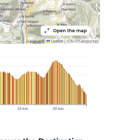
Open the map
Leaflet
|
IGN-F/Géoportail
15 km
20 km