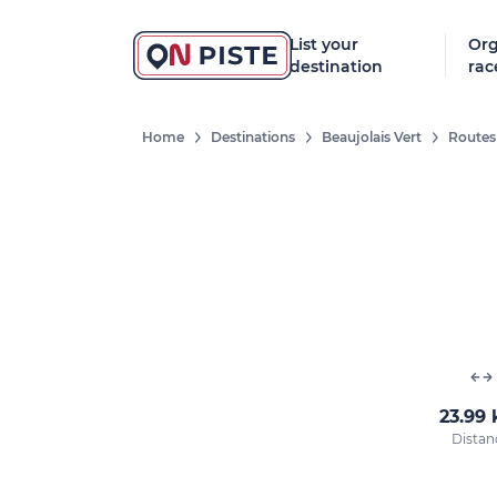
List your
Org
destination
rac
Home
Destinations
Beaujolais Vert
Routes
23.99
Distan