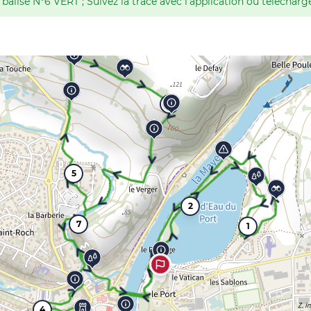
balisé N°6 VERT ; Suivez la trace avec l'application ou télécharg
6
5
2
7
1
4