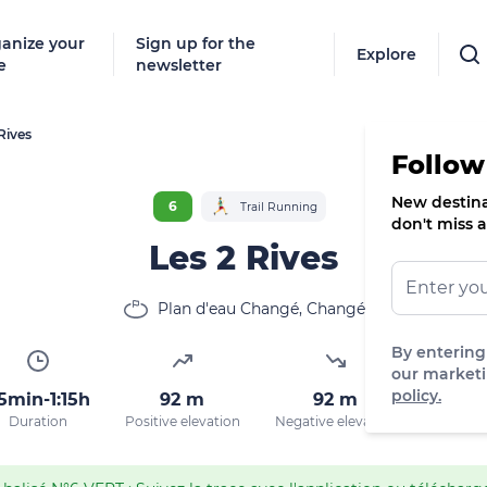
anize your
Sign up for the
Explore
e
newsletter
Rives
Follow
New destinat
6
Trail Running
don't miss a
Les 2 Rives
Plan d'eau Changé, Changé
By entering
our marketi
policy.
5min-1:15h
92 m
92 m
114 
Duration
Positive elevation
Negative elevation
Max. alt