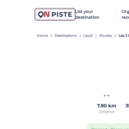
List your
Org
destination
rac
Home
Destinations
Laval
Routes
Les 2 
7.90 km
3
Distance