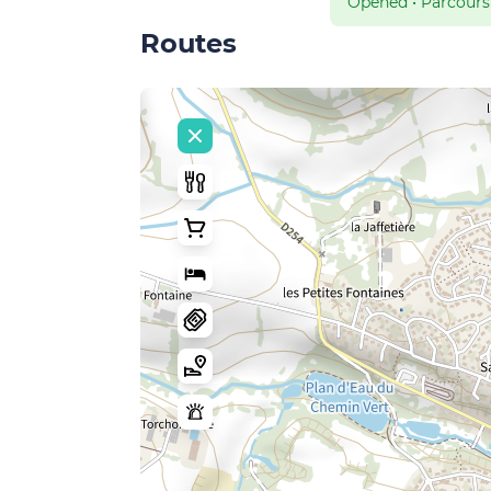
Opened
•
Parcours 
Routes