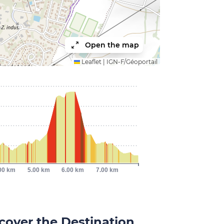
Open the map
Leaflet
|
IGN-F/Géoportail
00 km
5.00 km
6.00 km
7.00 km
cover the Destination