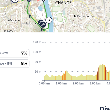
3
120 m
100 m
7%
e <7%
80 m
8%
ope <15%
60 m
0.00 km
1.00 km
2.00 km
3.00 km
4.
Dis