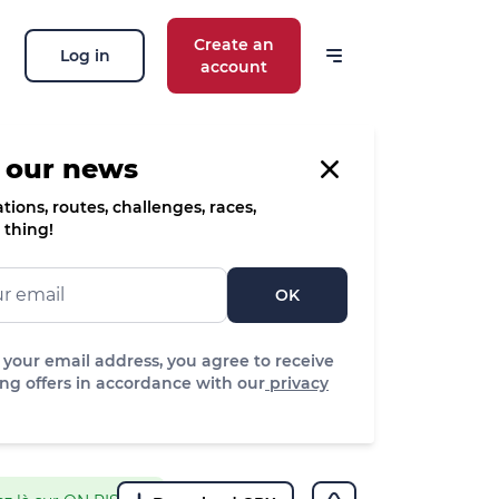
Create an
Log in
account
 our news
ions, routes, challenges, races,
 thing!
OK
 your email address, you agree to receive
ng offers in accordance with our
privacy
m
Easy
itude
Difficulty