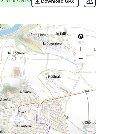
ez là sur ON PISTE !
Download GPX