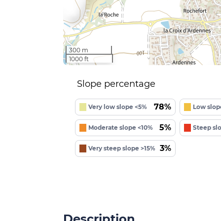
300 m
1000 ft
Slope percentage
78%
Very low slope <5%
Low slop
5%
Moderate slope <10%
Steep sl
3%
Very steep slope >15%
Description