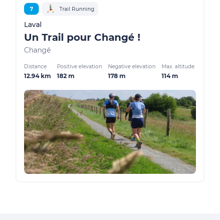
7
Trail Running
Laval
Un Trail pour Changé !
Changé
Distance
Positive elevation
Negative elevation
Max. altitude
12.94 km
182 m
178 m
114 m