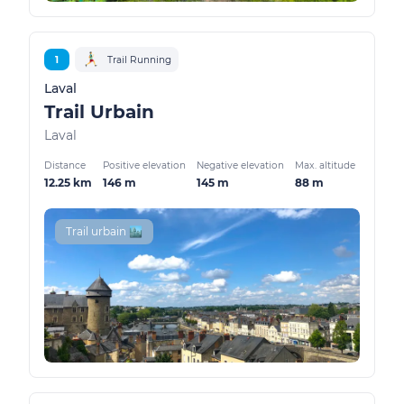
1
Trail Running
Laval
Trail Urbain
Laval
Distance
Positive elevation
Negative elevation
Max. altitude
12.25 km
146 m
145 m
88 m
Trail urbain 🏙️