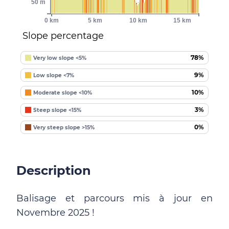
50 m
0 km
5 km
10 km
15 km
Slope percentage
78%
Very low slope <5%
9%
Low slope <7%
10%
Moderate slope <10%
3%
Steep slope <15%
0%
Very steep slope >15%
Description
Balisage et parcours mis à jour en
Novembre 2025 !