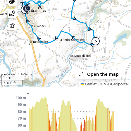
10
5
Open the map
1 km
3000 ft
Leaflet
|
IGN-F/Géoportail
100 m
90 m
80 m
70 m
60 m