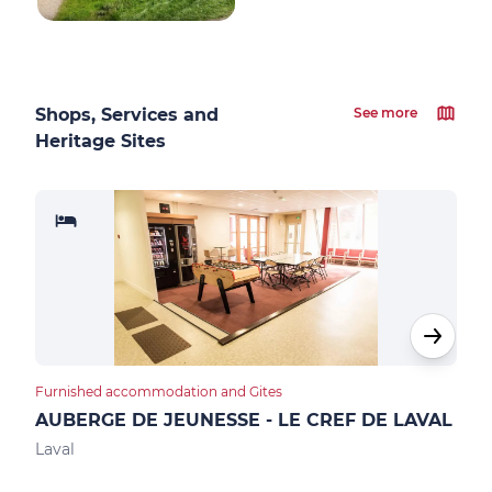
Shops, Services and
See more
Heritage Sites
Furnished accommodation and Gites
Furn
AUBERGE DE JEUNESSE - LE CREF DE LAVAL
GIT
Laval
Mont