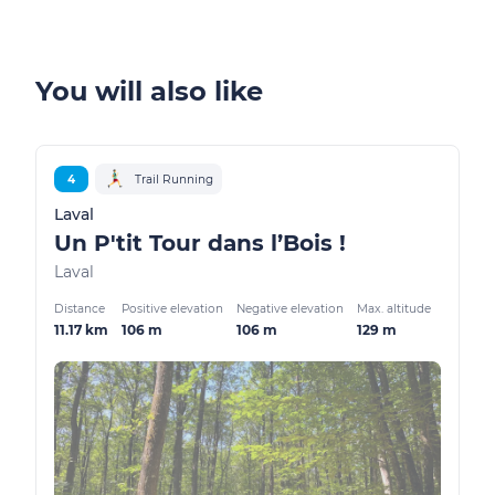
You will also like
4
Trail Running
Laval
Un P'tit Tour dans l’Bois !
Laval
Distance
Positive elevation
Negative elevation
Max. altitude
11.17 km
106 m
106 m
129 m