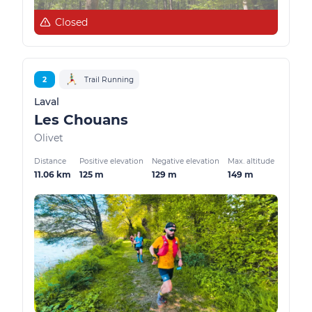
Closed
2
Trail Running
Laval
Les Chouans
Olivet
Distance
Positive elevation
Negative elevation
Max. altitude
11.06 km
125 m
129 m
149 m