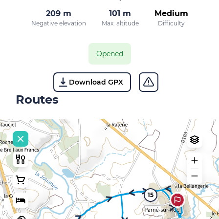
209 m
101 m
Medium
Negative elevation
Max. altitude
Difficulty
Opened
Download GPX
Routes
15