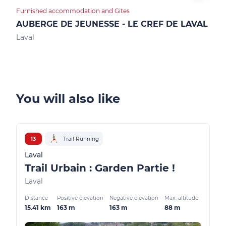
Furnished accommodation and Gites
Furn
AUBERGE DE JEUNESSE - LE CREF DE LAVAL
GIT
Laval
Mont
You will also like
13
Trail Running
Laval
Trail Urbain : Garden Partie !
Laval
Distance
Positive elevation
Negative elevation
Max. altitude
15.41 km
163 m
163 m
88 m