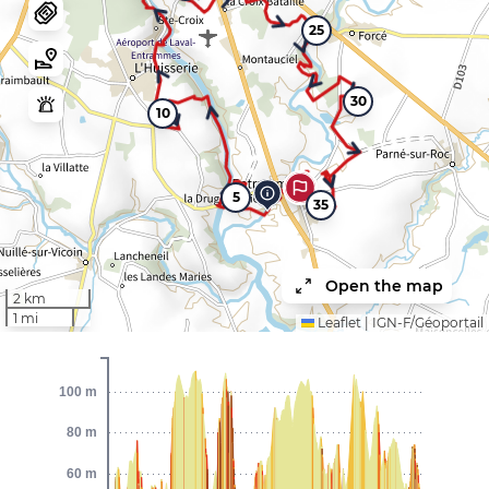
25
30
10
5
35
Open the map
2 km
1 mi
Leaflet
|
IGN-F/Géoportail
100 m
80 m
60 m