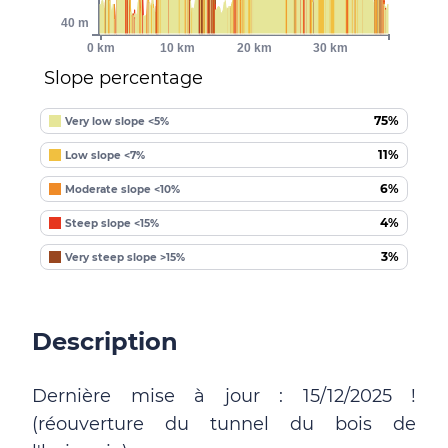
40 m
0 km
10 km
20 km
30 km
Slope percentage
75%
Very low slope <5%
11%
Low slope <7%
6%
Moderate slope <10%
4%
Steep slope <15%
3%
Very steep slope >15%
Description
Dernière mise à jour : 15/12/2025 !
(réouverture du tunnel du bois de