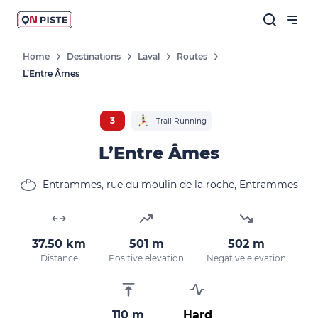
Home
Destinations
Laval
Routes
L’Entre Âmes
3
Trail Running
L’Entre Âmes
Entrammes, rue du moulin de la roche, Entrammes
37.50 km
501 m
502 m
Distance
Positive elevation
Negative elevation
110 m
Hard