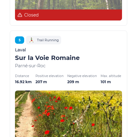
Closed
5
Trail Running
Laval
Sur la Voie Romaine
Parné-sur-Roc
Distance
Positive elevation
Negative elevation
Max. altitude
16.92 km
207 m
209 m
101 m