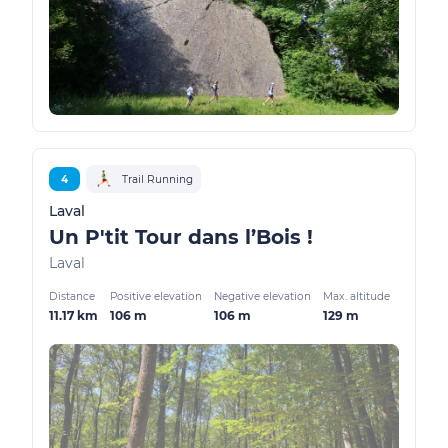
4
Trail Running
Laval
Un P'tit Tour dans l’Bois !
Laval
Distance
Positive elevation
Negative elevation
Max. altitude
11.17 km
106 m
106 m
129 m