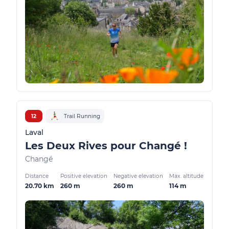
12
Trail Running
Laval
Les Deux Rives pour Changé !
Changé
Distance
Positive elevation
Negative elevation
Max. altitude
20.70 km
260 m
260 m
114 m