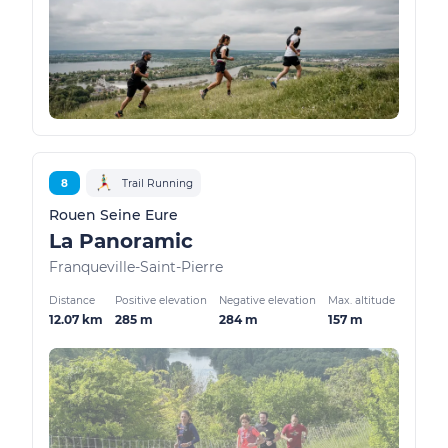
8
Trail Running
Rouen Seine Eure
La Panoramic
Franqueville-Saint-Pierre
Distance
Positive elevation
Negative elevation
Max. altitude
12.07 km
285 m
284 m
157 m