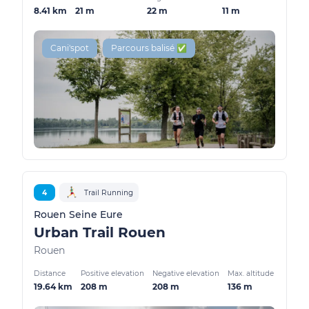
8.41 km
21 m
22 m
11 m
Cani'spot
Parcours balisé ✅
4
Trail Running
Rouen Seine Eure
Urban Trail Rouen
Rouen
Distance
Positive elevation
Negative elevation
Max. altitude
19.64 km
208 m
208 m
136 m