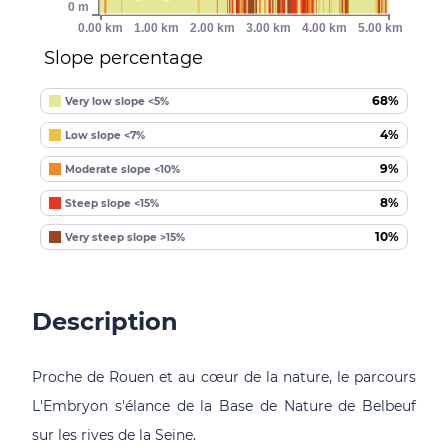
0 m
0.00 km
1.00 km
2.00 km
3.00 km
4.00 km
5.00 km
Slope percentage
68%
Very low slope <5%
4%
Low slope <7%
9%
Moderate slope <10%
8%
Steep slope <15%
10%
Very steep slope >15%
Description
Proche de Rouen et au cœur de la nature, le parcours
L'Embryon s'élance de la Base de Nature de Belbeuf
sur les rives de la Seine.