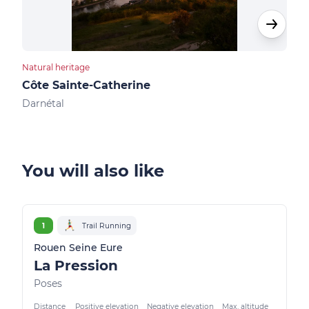
Natural heritage
Natur
Côte Sainte-Catherine
Bas
Darnétal
Val-
You will also like
1
Trail Running
Rouen Seine Eure
La Pression
Poses
Distance
Positive elevation
Negative elevation
Max. altitude