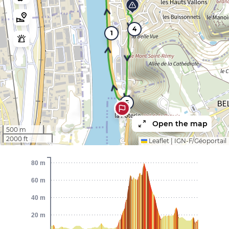
4
1
5
Open the map
500 m
2000 ft
Leaflet
|
IGN-F/Géoportail
80 m
60 m
40 m
20 m