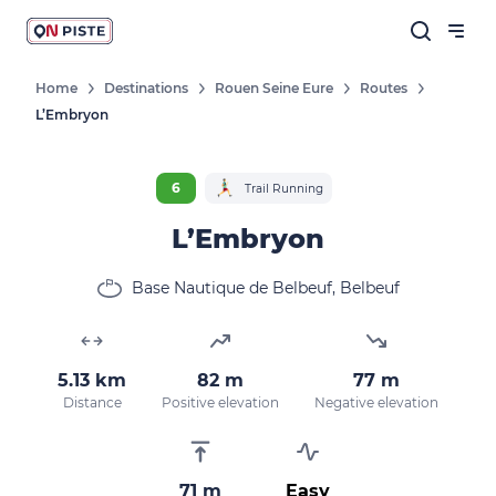
Home
Destinations
Rouen Seine Eure
Routes
L’Embryon
6
Trail Running
L’Embryon
Base Nautique de Belbeuf, Belbeuf
5.13 km
82 m
77 m
Distance
Positive elevation
Negative elevation
71 m
Easy