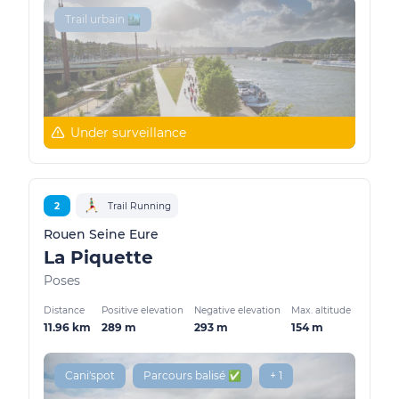
Trail urbain 🏙️
Under surveillance
2
Trail Running
Rouen Seine Eure
La Piquette
Poses
Distance
Positive elevation
Negative elevation
Max. altitude
11.96 km
289 m
293 m
154 m
Cani'spot
Parcours balisé ✅
+ 1