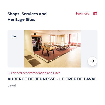
Shops, Services and
See more
Heritage Sites
Furnished accommodation and Gites
Furn
AUBERGE DE JEUNESSE - LE CREF DE LAVAL
GIT
Laval
Mont