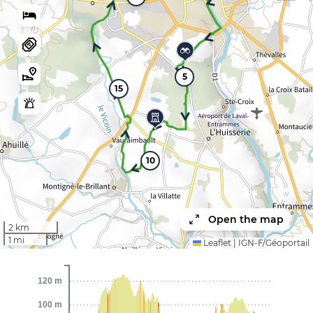
5
15
10
Open the map
2 km
1 mi
Leaflet
|
IGN-F/Géoportail
120 m
100 m