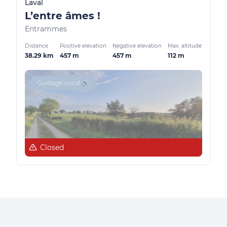
Laval
L’entre âmes !
Entrammes
Distance
Positive elevation
Negative elevation
Max. altitude
38.29 km
457 m
457 m
112 m
Guidage vocal 🔊
Closed