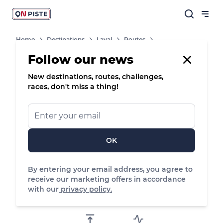
Home
Destinations
Laval
Routes
Le Train Des Mines
Follow our news
New destinations, routes, challenges,
4
Gravel bike
races, don't miss a thing!
Le train des
Mines
OK
La Halte Fluviale, Laval
By entering your email address, you agree to
receive our marketing offers in accordance
23.49 km
178 m
175 m
with our
privacy policy.
Distance
Positive elevation
Negative elevation