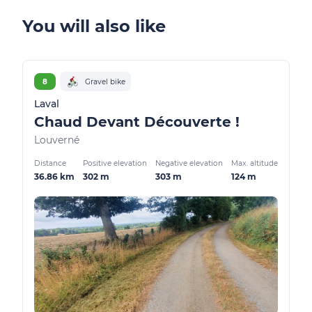
You will also like
8
Gravel bike
Laval
Chaud Devant Découverte !
Louverné
Distance
Positive elevation
Negative elevation
Max. altitude
36.86 km
302 m
303 m
124 m