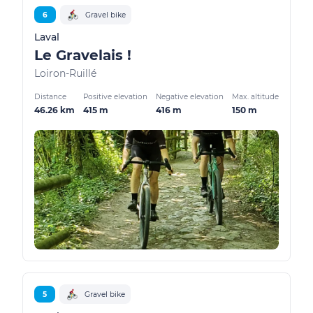
6
Gravel bike
Laval
Le Gravelais !
Loiron-Ruillé
Distance
Positive elevation
Negative elevation
Max. altitude
46.26 km
415 m
416 m
150 m
5
Gravel bike