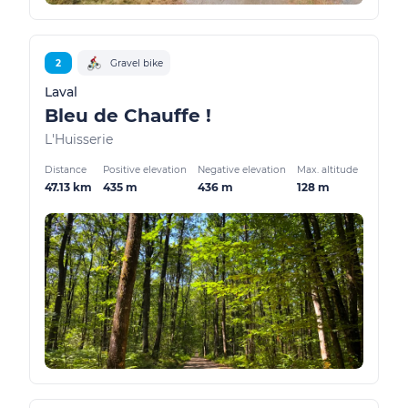
2
Gravel bike
Laval
Bleu de Chauffe !
L'Huisserie
Distance
Positive elevation
Negative elevation
Max. altitude
47.13 km
435 m
436 m
128 m