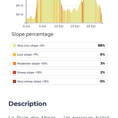
80 m
60 m
0 km
5 km
10 km
15 km
20 km
Slope percentage
88%
Very low slope <5%
6%
Low slope <7%
3%
Moderate slope <10%
2%
Steep slope <15%
0%
Very steep slope >15%
Description