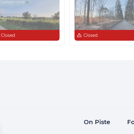
Guidage vocal 🔊
Closed
Closed
On Piste
Fo