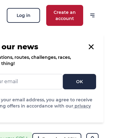
Create an
Log in
account
 our news
ions, routes, challenges, races,
 thing!
OK
 your email address, you agree to receive
ng offers in accordance with our
privacy
edium
Difficulty