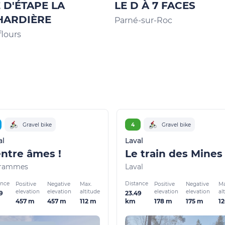
E D'ÉTAPE LA
LE D À 7 FACES
HARDIÈRE
Parné-sur-Roc
lours
Gravel bike
4
Gravel bike
al
Laval
entre âmes !
Le train des Mines
trammes
Laval
ance
Distance
Positive
Negative
Max.
Positive
Negative
Ma
elevation
elevation
altitude
elevation
elevation
al
9
23.49
457 m
457 m
112 m
178 m
175 m
1
km