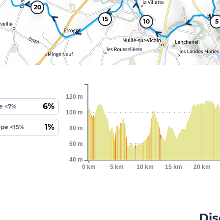
20
15
10
5
120 m
6%
e <7%
100 m
1%
ope <15%
80 m
60 m
40 m
0 km
5 km
10 km
15 km
20 km
Dis