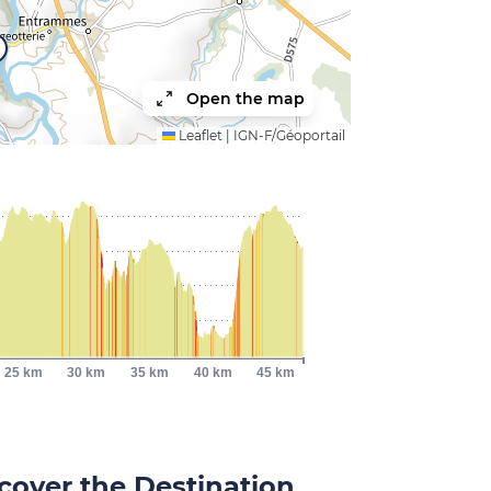
Open the map
Leaflet
|
IGN-F/Géoportail
25 km
30 km
35 km
40 km
45 km
cover the Destination