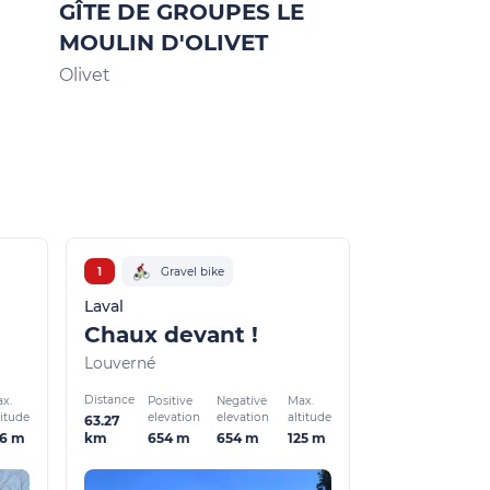
GÎTE DE GROUPES LE
GITE D'ÉTA
MOULIN D'OLIVET
FOURMOND
SUPERIEU
Olivet
Montflours
1
Gravel bike
Laval
Chaux devant !
Louverné
Distance
x.
Positive
Negative
Max.
titude
elevation
elevation
altitude
63.27
26 m
654 m
654 m
125 m
km