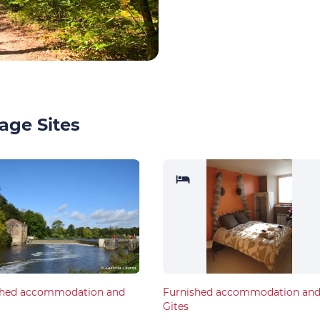
age Sites
shed accommodation and
Furnished accommodation an
Gites