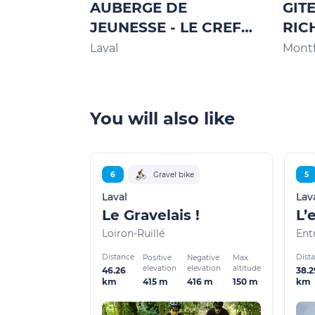
AUBERGE DE
GIT
JEUNESSE - LE CREF
RIC
DE LAVAL
Laval
Montf
You will also like
6
Gravel bike
5
Laval
Lav
Le Gravelais !
L’
Loiron-Ruillé
En
Distance
Dist
Positive
Negative
Max.
elevation
elevation
altitude
46.26
38.2
415 m
416 m
150 m
km
km