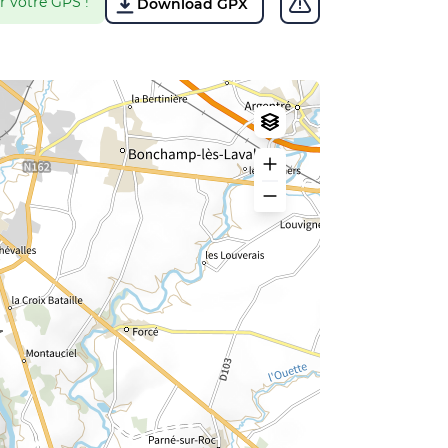
r votre GPS !
Download GPX