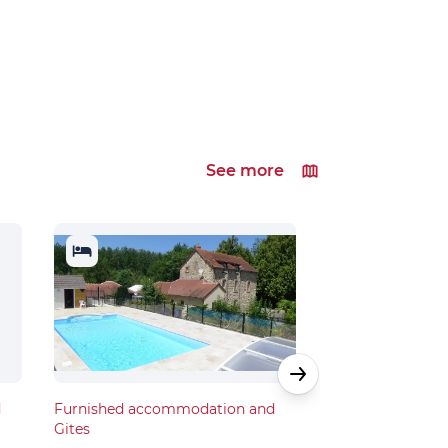
See more
d
Furnished accommodation and
Furnished acco
Gites
Gites