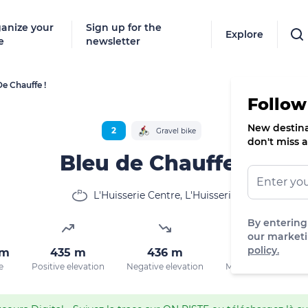
anize your
Sign up for the
Explore
e
newsletter
De Chauffe !
Follow
New destinat
2
Gravel bike
don't miss a
Bleu de Chauffe !
L'Huisserie Centre, L'Huisserie
By entering
our marketi
policy.
km
435 m
436 m
128 m
M
e
Positive elevation
Negative elevation
Max. altitude