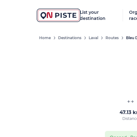
List your
Org
destination
rac
Home
Destinations
Laval
Routes
Bleu 
47.13 
Distanc