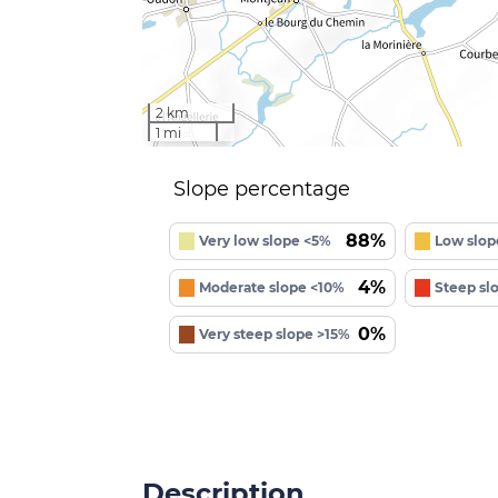
2 km
1 mi
Slope percentage
88%
Very low slope <5%
Low slop
4%
Moderate slope <10%
Steep sl
0%
Very steep slope >15%
Description