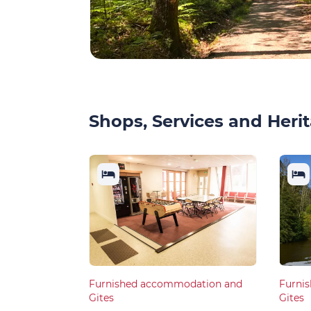
Shops, Services and Herit
Furnished accommodation and
Furni
Gites
Gites