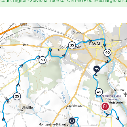
cours Digital - Suivez la trace sur ON PISTE ou téléchargez là su
35
40
30
45
25