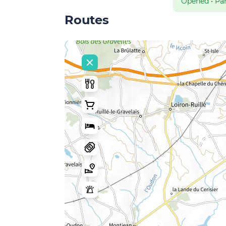
Opened
•
Par
Routes