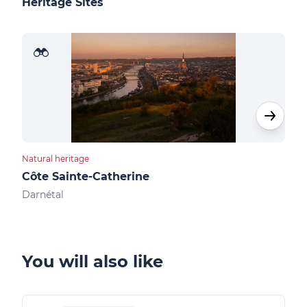
Heritage Sites
Natural heritage
Natur
Côte Sainte-Catherine
Bas
Darnétal
Val-
You will also like