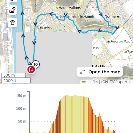
10
Open the map
500 m
2000 ft
Leaflet
|
IGN-F/Géoportail
150 m
100 m
50 m