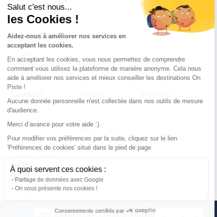
Conditions of use
Salut c'est nous...
les Cookies !
Our partners
Aidez-nous à améliorer nos services en
acceptant les cookies.
En acceptant les cookies, vous nous permettez de comprendre
comment vous utilisez la plateforme de manière anonyme. Cela nous
aide à améliorer nos services et mieux conseiller les destinations On
Piste !
Aucune donnée personnelle n'est collectée dans nos outils de mesure
d'audience.
Merci d’avance pour votre aide :)
Pour modifier vos préférences par la suite, cliquez sur le lien
'Préférences de cookies' situé dans le pied de page.
© 2022 On Piste
À quoi servent ces cookies :
v. 1.45.0
Partage de données avec Google
On vous présente nos cookies !
English
Consentements certifiés par
Continue with the app