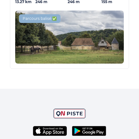
13.27 km
246 m
246 m
155 m
Parcours balisé ✅