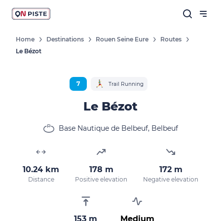
Home
Destinations
Rouen Seine Eure
Routes
Le Bézot
7
Trail Running
Le Bézot
Base Nautique de Belbeuf, Belbeuf
10.24 km
178 m
172 m
Distance
Positive elevation
Negative elevation
153 m
Medium