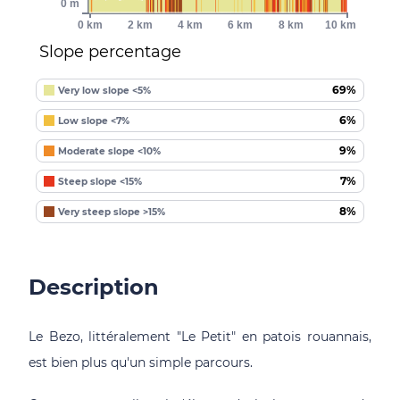
0 m
0 km
2 km
4 km
6 km
8 km
10 km
Slope percentage
69%
Very low slope <5%
6%
Low slope <7%
9%
Moderate slope <10%
7%
Steep slope <15%
8%
Very steep slope >15%
Description
Le Bezo, littéralement "Le Petit" en patois rouannais,
est bien plus qu'un simple parcours.