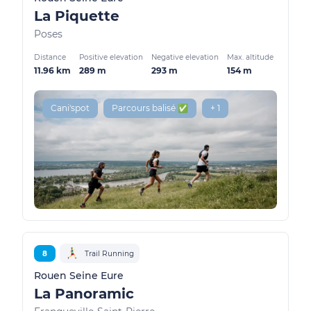
La Piquette
Poses
Distance
Positive elevation
Negative elevation
Max. altitude
11.96 km
289 m
293 m
154 m
Cani'spot
Parcours balisé ✅
+ 1
8
Trail Running
Rouen Seine Eure
La Panoramic