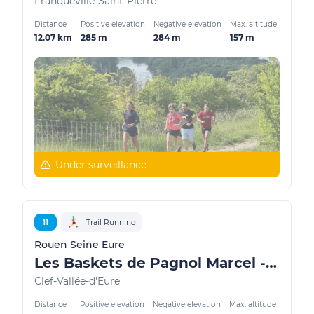
Franqueville-Saint-Pierre
Distance
Positive elevation
Negative elevation
Max. altitude
12.07 km
285 m
284 m
157 m
Under surveillance
11
Trail Running
Rouen Seine Eure
Les Baskets de Pagnol Marcel - Vallée d’Eure
Clef-Vallée-d'Eure
Distance
Positive elevation
Negative elevation
Max. altitude