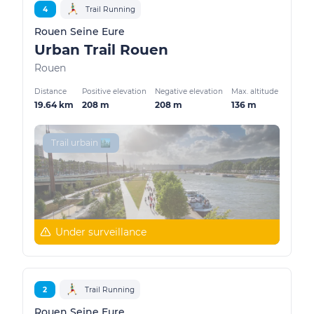
4
Trail Running
Rouen Seine Eure
Urban Trail Rouen
Rouen
Distance
Positive elevation
Negative elevation
Max. altitude
19.64 km
208 m
208 m
136 m
Trail urbain 🏙️
Under surveillance
2
Trail Running
Rouen Seine Eure