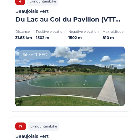
4
E-mountainbike
Beaujolais Vert
Du Lac au Col du Pavillon (VTTAE)
Distance
Positive elevation
Negative elevation
Max. altitude
31.83 km
1502 m
1502 m
810 m
Site VTT-FFC
17
E-mountainbike
Beaujolais Vert