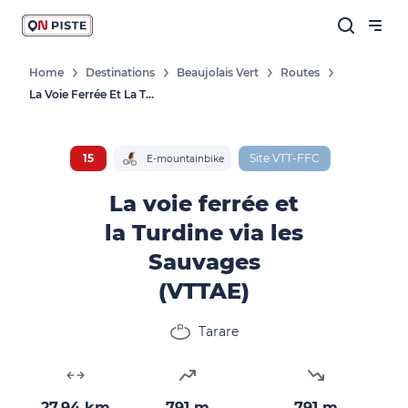
Home
Destinations
Beaujolais Vert
Routes
La Voie Ferrée Et La Turdine Via Les Sauvages (VTTAE)
15
Site VTT-FFC
E-mountainbike
La voie ferrée et
la Turdine via les
Sauvages
(VTTAE)
Tarare
27.94 km
791 m
791 m