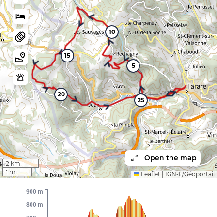
10
15
5
20
25
Open the map
2 km
1 mi
Leaflet
|
IGN-F/Géoportail
900 m
800 m