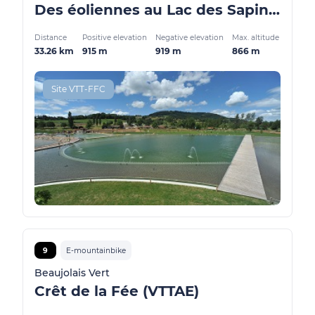
Des éoliennes au Lac des Sapins (VTTAE)
Distance
Positive elevation
Negative elevation
Max. altitude
33.26 km
915 m
919 m
866 m
Site VTT-FFC
9
E-mountainbike
Beaujolais Vert
Crêt de la Fée (VTTAE)