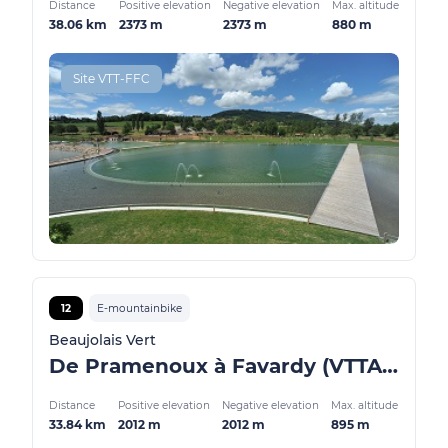
Distance
Positive elevation
Negative elevation
Max. altitude
38.06 km
2373 m
2373 m
880 m
Site VTT-FFC
12
E-mountainbike
Beaujolais Vert
De Pramenoux à Favardy (VTTAE)
Distance
Positive elevation
Negative elevation
Max. altitude
33.84 km
2012 m
2012 m
895 m