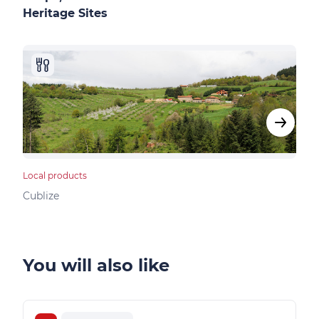
Heritage Sites
Local products
Bed &
Cublize
Vind
You will also like