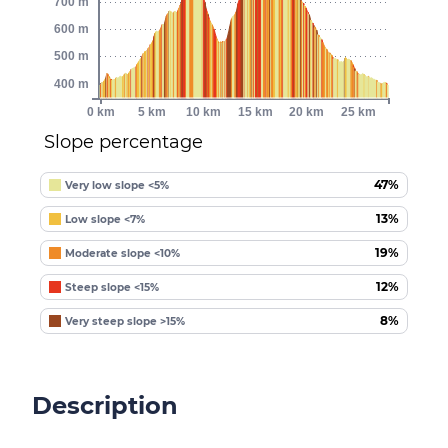
700 m
600 m
500 m
400 m
0 km
5 km
10 km
15 km
20 km
25 km
Slope percentage
47%
Very low slope <5%
13%
Low slope <7%
19%
Moderate slope <10%
12%
Steep slope <15%
8%
Very steep slope >15%
Description