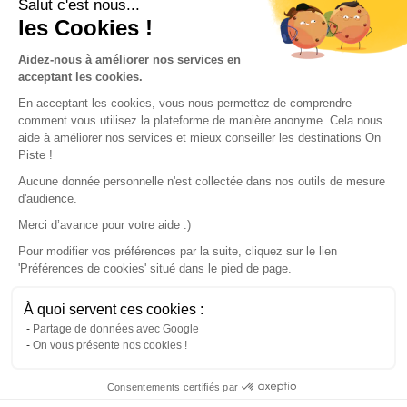
Conditions of use
Salut c'est nous...
les Cookies !
Our partners
Aidez-nous à améliorer nos services en
acceptant les cookies.
En acceptant les cookies, vous nous permettez de comprendre
comment vous utilisez la plateforme de manière anonyme. Cela nous
aide à améliorer nos services et mieux conseiller les destinations On
Piste !
Aucune donnée personnelle n'est collectée dans nos outils de mesure
d'audience.
Merci d’avance pour votre aide :)
Pour modifier vos préférences par la suite, cliquez sur le lien
'Préférences de cookies' situé dans le pied de page.
© 2022 On Piste
À quoi servent ces cookies :
v. 1.45.0
Partage de données avec Google
On vous présente nos cookies !
English
Consentements certifiés par
Continue with the app
Download